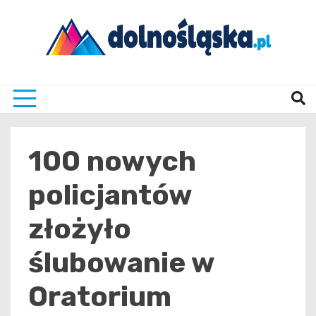
Skip
to
content
Twoje źrodło informacji z Dolnego Śląska
Dolno
100 nowych
policjantów
złożyło
ślubowanie w
Oratorium