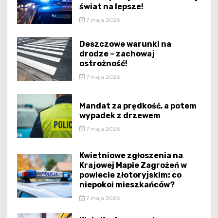
świat na lepsze!
7 maja 2026
Deszczowe warunki na
drodze – zachowaj
ostrożność!
7 maja 2026
Mandat za prędkość, a potem
wypadek z drzewem
7 maja 2026
Kwietniowe zgłoszenia na
Krajowej Mapie Zagrożeń w
powiecie złotoryjskim: co
niepokoi mieszkańców?
7 maja 2026