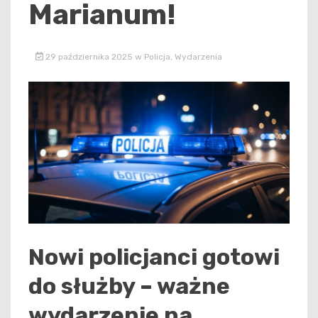
Marianum!
29 października 2025
w
Policja
,
Wydarzenia
Nowi policjanci gotowi
do służby – ważne
wydarzenie na