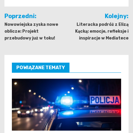
Nawigacja
Poprzedni:
Kolejny:
wpisu
Nowowiejska zyska nowe
Literacka podróż z Elizą
oblicze: Projekt
Kącką: emocje, refleksje i
przebudowy już w toku!
inspiracje w Mediatece
POWIĄZANE TEMATY