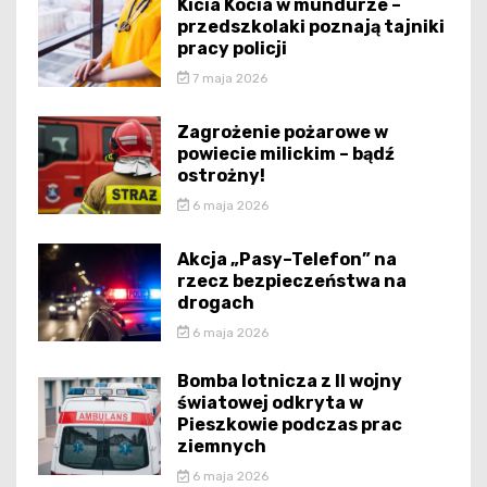
Kicia Kocia w mundurze –
przedszkolaki poznają tajniki
pracy policji
7 maja 2026
Zagrożenie pożarowe w
powiecie milickim – bądź
ostrożny!
6 maja 2026
Akcja „Pasy–Telefon” na
rzecz bezpieczeństwa na
drogach
6 maja 2026
Bomba lotnicza z II wojny
światowej odkryta w
Pieszkowie podczas prac
ziemnych
6 maja 2026