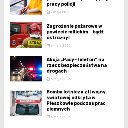
pracy policji
7 maja 2026
Zagrożenie pożarowe w
powiecie milickim – bądź
ostrożny!
6 maja 2026
Akcja „Pasy–Telefon” na
rzecz bezpieczeństwa na
drogach
6 maja 2026
Bomba lotnicza z II wojny
światowej odkryta w
Pieszkowie podczas prac
ziemnych
6 maja 2026