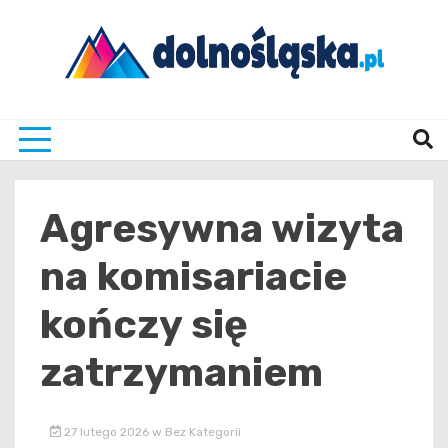
Skip
to
content
Twoje źrodło informacji z Dolnego Śląska
Dolno
Agresywna wizyta
na komisariacie
kończy się
zatrzymaniem
27 lutego 2026
w
Bez Kategorii