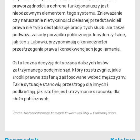
praworządności, a ochrona funkcjonariuszy jest
nieodzownym elementem tego systemu. Znieważanie
czy naruszanie nietykalności cielesnej przedstawicieli
prawa nie tylko destabilizuje pracę tych służb, ale także
podważa zasady porządku publicznego. Incydenty takie,
jak ten z Lubawki, przypominają o konieczności
przestrzegania prawa i konsekwencjach jego łamania.
Ostateczną decyzję dotyczącą dalszych losów
zatrzymanego podejmie sąd, który rozstrzygnie, jakie
środki prawne zostaną zastosowane wobec mężczyzny.
Takie sytuacje stanowią przestrogę dla innych i
podkreślają, jak istotne jest utrzymanie szacunku dla
służb publicznych.
Źródło: Bieżące informacje Komenda Powiatowa Policji w Kamiennej Górze
Nawigacja