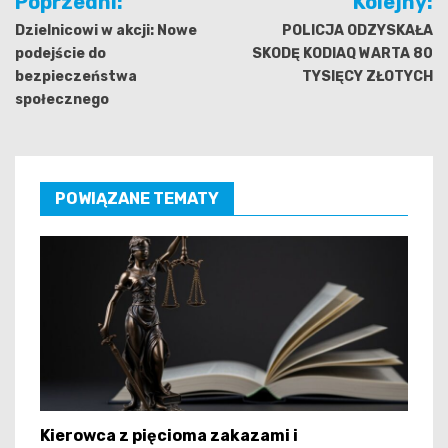
Poprzedni:
Kolejny:
wpisu
Dzielnicowi w akcji: Nowe
POLICJA ODZYSKAŁA
podejście do
SKODĘ KODIAQ WARTA 80
bezpieczeństwa
TYSIĘCY ZŁOTYCH
społecznego
POWIĄZANE TEMATY
Kierowca z pięcioma zakazami i