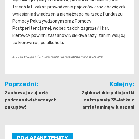
trzech lat, zakaz prowadzenia pojazdów oraz obowiązek
wniesienia świadczenia pieniężnego na rzecz Funduszu
Pomocy Pokrzywdzonym oraz Pomocy
Postpenitencjarnej. Wobec takich zagrożeń i kar,
kierowcy powinni zastanowić się dwa razy, zanim wsiądą
za kierownicę po alkoholu.
Źródło: Bieżące informacje Komenda Powiatowa Policji w Złotoryi
Nawigacja
Poprzedni:
Kolejny:
wpisu
Zachowaj czujność
Ząbkowickie policjantki
podczas świątecznych
zatrzymały 35-latka z
zakupów!
amfetaminą w kieszeni
POWIĄZANE TEMATY