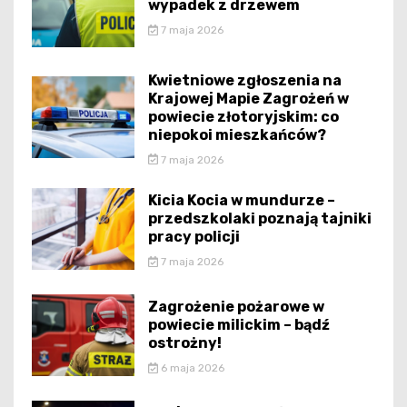
wypadek z drzewem
7 maja 2026
Kwietniowe zgłoszenia na
Krajowej Mapie Zagrożeń w
powiecie złotoryjskim: co
niepokoi mieszkańców?
7 maja 2026
Kicia Kocia w mundurze –
przedszkolaki poznają tajniki
pracy policji
7 maja 2026
Zagrożenie pożarowe w
powiecie milickim – bądź
ostrożny!
6 maja 2026