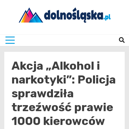
Skip
to
content
Twoje źrodło informacji z Dolnego Śląska
Dolno
Akcja „Alkohol i
narkotyki”: Policja
sprawdziła
trzeźwość prawie
1000 kierowców