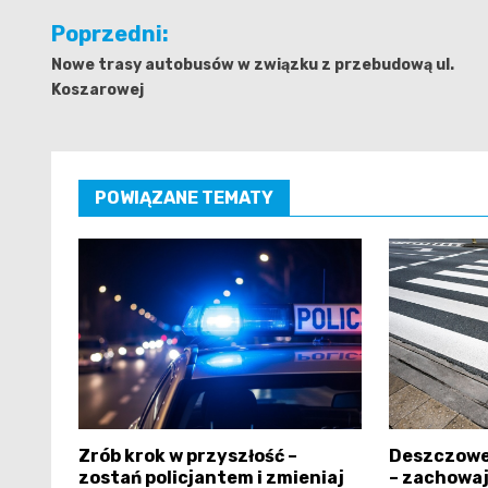
Nawigacja
Poprzedni:
wpisu
Nowe trasy autobusów w związku z przebudową ul.
Koszarowej
POWIĄZANE TEMATY
Zrób krok w przyszłość –
Deszczowe
zostań policjantem i zmieniaj
– zachowaj