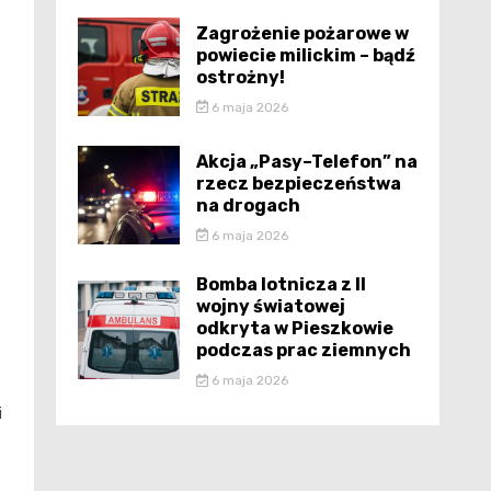
Zagrożenie pożarowe w
powiecie milickim – bądź
ostrożny!
6 maja 2026
Akcja „Pasy–Telefon” na
rzecz bezpieczeństwa
na drogach
6 maja 2026
Bomba lotnicza z II
wojny światowej
odkryta w Pieszkowie
podczas prac ziemnych
6 maja 2026
i