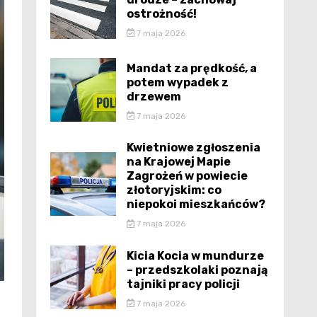
ostrożność!
7 maja 2026
Mandat za prędkość, a
potem wypadek z
drzewem
7 maja 2026
Kwietniowe zgłoszenia
na Krajowej Mapie
Zagrożeń w powiecie
złotoryjskim: co
niepokoi mieszkańców?
7 maja 2026
Kicia Kocia w mundurze
– przedszkolaki poznają
tajniki pracy policji
7 maja 2026