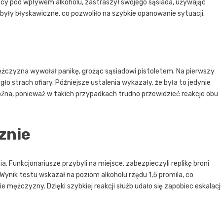
cy pod wpływem alkoholu, zastraszył swojego sąsiada, używając
 były błyskawiczne, co pozwoliło na szybkie opanowanie sytuacji.
mężczyzna wywołał panikę, grożąc sąsiadowi pistoletem. Na pierwszy
o strach ofiary. Późniejsze ustalenia wykazały, że była to jedynie
groźna, ponieważ w takich przypadkach trudno przewidzieć reakcje obu
znie
 Funkcjonariusze przybyli na miejsce, zabezpieczyli replikę broni
ynik testu wskazał na poziom alkoholu rzędu 1,5 promila, co
ężczyzny. Dzięki szybkiej reakcji służb udało się zapobiec eskalacj