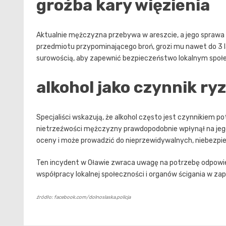
groźba kary więzienia
Aktualnie mężczyzna przebywa w areszcie, a jego sprawa 
przedmiotu przypominającego broń, grozi mu nawet do 3 la
surowością, aby zapewnić bezpieczeństwo lokalnym społ
alkohol jako czynnik ry
Specjaliści wskazują, że alkohol często jest czynnikiem p
nietrzeźwości mężczyzny prawdopodobnie wpłynął na jego 
oceny i może prowadzić do nieprzewidywalnych, niebezpie
Ten incydent w Oławie zwraca uwagę na potrzebę odpowie
współpracy lokalnej społeczności i organów ścigania w z
źródło: facebook.com/dolnoslaska.policja