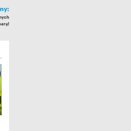
jny:
onych
arę!