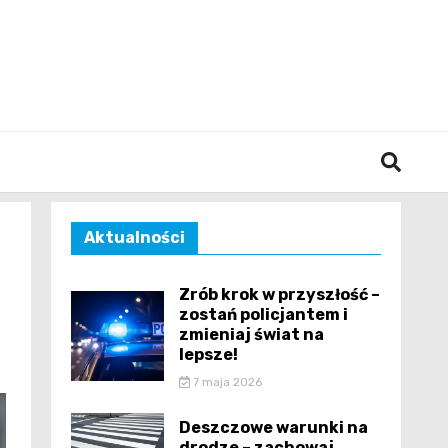
śląska
Aktualności
Zrób krok w przyszłość –
zostań policjantem i
zmieniaj świat na
lepsze!
7 maja 2026
Deszczowe warunki na
drodze – zachowaj