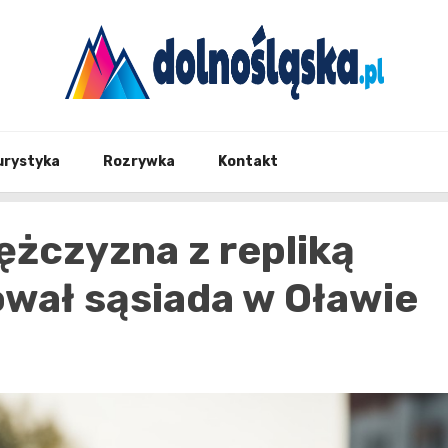
Twoje źrodło informacji z Dolnego Śląska
Dolno
urystyka
Rozrywka
Kontakt
ężczyzna z repliką
ował sąsiada w Oławie