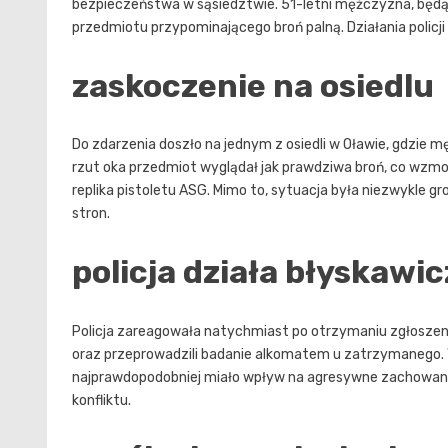
bezpieczeństwa w sąsiedztwie. 51-letni mężczyzna, będą
przedmiotu przypominającego broń palną. Działania policji
zaskoczenie na osiedlu
Do zdarzenia doszło na jednym z osiedli w Oławie, gdzie 
rzut oka przedmiot wyglądał jak prawdziwa broń, co wzmogł
replika pistoletu ASG. Mimo to, sytuacja była niezwykle 
stron.
policja działa błyskawic
Policja zareagowała natychmiast po otrzymaniu zgłoszenia.
oraz przeprowadzili badanie alkomatem u zatrzymanego. W
najprawdopodobniej miało wpływ na agresywne zachowanie m
konfliktu.