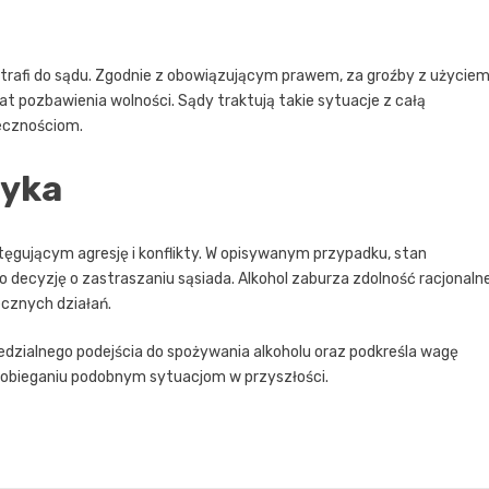
trafi do sądu. Zgodnie z obowiązującym prawem, za groźby z użycie
t pozbawienia wolności. Sądy traktują takie sytuacje z całą
ecznościom.
zyka
otęgującym agresję i konflikty. W opisywanym przypadku, stan
decyzję o zastraszaniu sąsiada. Alkohol zaburza zdolność racjonalne
cznych działań.
dzialnego podejścia do spożywania alkoholu oraz podkreśla wagę
apobieganiu podobnym sytuacjom w przyszłości.