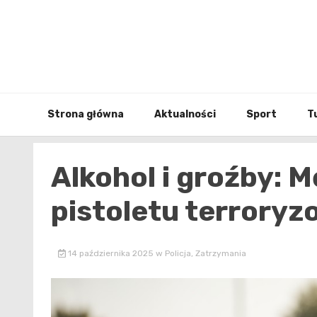
Skip
to
content
Strona główna
Aktualności
Sport
T
Alkohol i groźby: M
pistoletu terroryz
14 października 2025
w
Policja
,
Zatrzymania