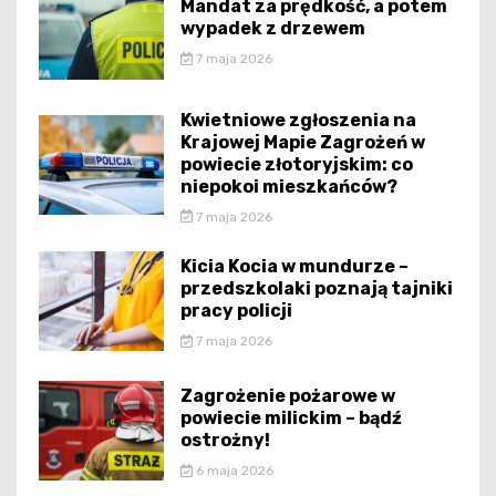
Mandat za prędkość, a potem
wypadek z drzewem
7 maja 2026
Kwietniowe zgłoszenia na
Krajowej Mapie Zagrożeń w
powiecie złotoryjskim: co
niepokoi mieszkańców?
7 maja 2026
Kicia Kocia w mundurze –
przedszkolaki poznają tajniki
pracy policji
7 maja 2026
Zagrożenie pożarowe w
powiecie milickim – bądź
ostrożny!
6 maja 2026