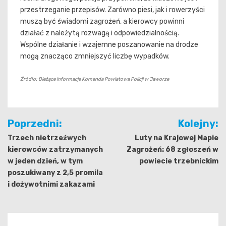
przestrzeganie przepisów. Zarówno piesi, jak i rowerzyści
muszą być świadomi zagrożeń, a kierowcy powinni
działać z należytą rozwagą i odpowiedzialnością.
Wspólne działanie i wzajemne poszanowanie na drodze
mogą znacząco zmniejszyć liczbę wypadków.
Źródło: Bieżące informacje Komenda Powiatowa Policji w Jaworze
Nawigacja
Poprzedni:
Kolejny:
wpisu
Trzech nietrzeźwych
Luty na Krajowej Mapie
kierowców zatrzymanych
Zagrożeń: 68 zgłoszeń w
w jeden dzień, w tym
powiecie trzebnickim
poszukiwany z 2,5 promila
i dożywotnimi zakazami