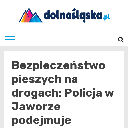
Skip
to
content
Twoje źrodło informacji z Dolnego Śląska
Dolno
Bezpieczeństwo
pieszych na
drogach: Policja w
Jaworze
podejmuje