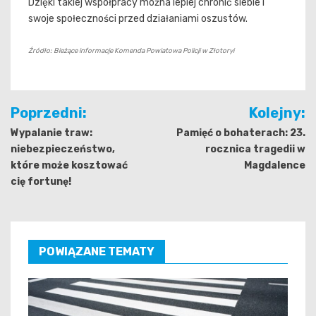
Dzięki takiej współpracy można lepiej chronić siebie i
swoje społeczności przed działaniami oszustów.
Źródło: Bieżące informacje Komenda Powiatowa Policji w Złotoryi
Nawigacja
Poprzedni:
Kolejny:
wpisu
Wypalanie traw:
Pamięć o bohaterach: 23.
niebezpieczeństwo,
rocznica tragedii w
które może kosztować
Magdalence
cię fortunę!
POWIĄZANE TEMATY