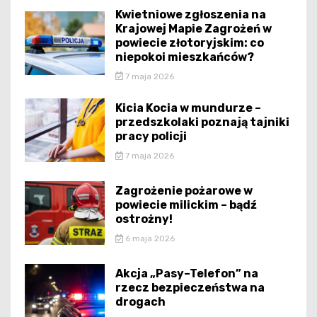
Kwietniowe zgłoszenia na
Krajowej Mapie Zagrożeń w
powiecie złotoryjskim: co
niepokoi mieszkańców?
7 maja 2026
Kicia Kocia w mundurze –
przedszkolaki poznają tajniki
pracy policji
7 maja 2026
Zagrożenie pożarowe w
powiecie milickim – bądź
ostrożny!
6 maja 2026
Akcja „Pasy–Telefon” na
rzecz bezpieczeństwa na
drogach