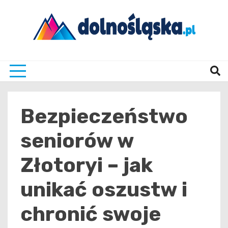
Skip
to
content
Twoje źrodło informacji z Dolnego Śląska
Dolno
Bezpieczeństwo
seniorów w
Złotoryi – jak
unikać oszustw i
chronić swoje