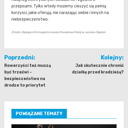
przepisami. Tylko wtedy możemy cieszyć się pełnią
korzyści, jakie oferują, nie narażając siebie i innych na
niebezpieczeństwo.
Źródło: Bieżące informacje Komenda Powiatowa Policji w Lwówku Śląskim
Nawigacja
Poprzedni:
Kolejny:
wpisu
Rowerzyści też muszą
Jak skutecznie chronić
być trzeźwi –
działkę przed kradzieżą?
bezpieczeństwo na
drodze to priorytet
POWIĄZANE TEMATY