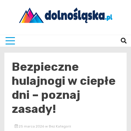
Skip
to
content
Twoje źrodło informacji z Dolnego Śląska
Dolno
Bezpieczne
hulajnogi w ciepłe
dni – poznaj
zasady!
25 marca 2026
w
Bez Kategorii