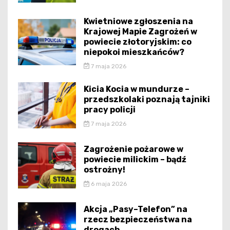
Kwietniowe zgłoszenia na
Krajowej Mapie Zagrożeń w
powiecie złotoryjskim: co
niepokoi mieszkańców?
7 maja 2026
Kicia Kocia w mundurze –
przedszkolaki poznają tajniki
pracy policji
7 maja 2026
Zagrożenie pożarowe w
powiecie milickim – bądź
ostrożny!
6 maja 2026
Akcja „Pasy–Telefon” na
rzecz bezpieczeństwa na
drogach