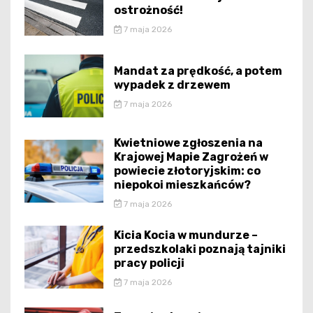
ostrożność!
7 maja 2026
Mandat za prędkość, a potem
wypadek z drzewem
7 maja 2026
Kwietniowe zgłoszenia na
Krajowej Mapie Zagrożeń w
powiecie złotoryjskim: co
niepokoi mieszkańców?
7 maja 2026
Kicia Kocia w mundurze –
przedszkolaki poznają tajniki
pracy policji
7 maja 2026