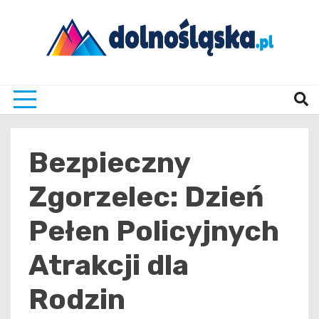
Skip
to
content
Twoje źrodło informacji z Dolnego Śląska
Dolno
Bezpieczny
Zgorzelec: Dzień
Pełen Policyjnych
Atrakcji dla
Rodzin