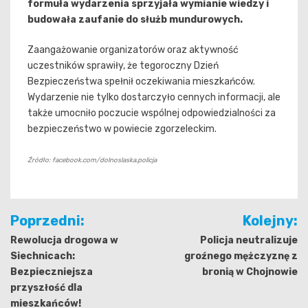
formuła wydarzenia sprzyjała wymianie wiedzy i
budowała zaufanie do służb mundurowych.
Zaangażowanie organizatorów oraz aktywność
uczestników sprawiły, że tegoroczny Dzień
Bezpieczeństwa spełnił oczekiwania mieszkańców.
Wydarzenie nie tylko dostarczyło cennych informacji, ale
także umocniło poczucie wspólnej odpowiedzialności za
bezpieczeństwo w powiecie zgorzeleckim.
Źródło: facebook.com/dolnoslaska.policja
Nawigacja
Poprzedni:
Kolejny:
wpisu
Rewolucja drogowa w
Policja neutralizuje
Siechnicach:
groźnego mężczyznę z
Bezpieczniejsza
bronią w Chojnowie
przyszłość dla
mieszkańców!