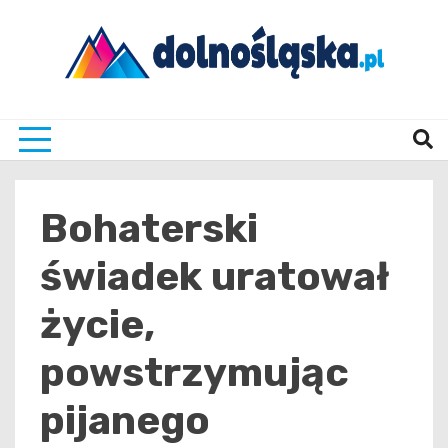
Skip
to
content
Twoje źrodło informacji z Dolnego Śląska
Dolno
Bohaterski
świadek uratował
życie,
powstrzymując
pijanego