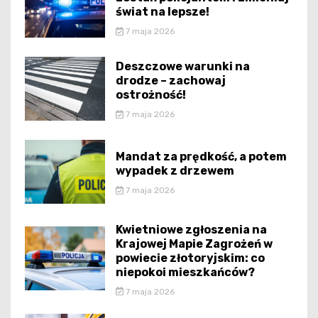
świat na lepsze!
7 maja 2026
Deszczowe warunki na
drodze – zachowaj
ostrożność!
7 maja 2026
Mandat za prędkość, a potem
wypadek z drzewem
7 maja 2026
Kwietniowe zgłoszenia na
Krajowej Mapie Zagrożeń w
powiecie złotoryjskim: co
niepokoi mieszkańców?
7 maja 2026