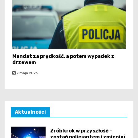
Mandat za prędkość, a potem wypadek z
drzewem
7 maja 2026
Aktualności
Zrób krok w przyszłość –
zostań policjantem i zmieniaj