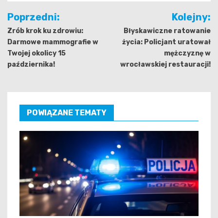
Nawigacja
Poprzedni:
Kolejny:
wpisu
Zrób krok ku zdrowiu:
Błyskawiczne ratowanie
Darmowe mammografie w
życia: Policjant uratował
Twojej okolicy 15
mężczyznę w
października!
wrocławskiej restauracji!
POWIĄZANE TEMATY