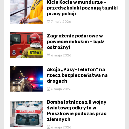
Kicia Kocia w mundurze –
przedszkolaki poznają tajniki
pracy policji
7 maja 2026
Zagrożenie pożarowe w
powiecie milickim – bądź
ostrożny!
6 maja 2026
Akcja „Pasy–Telefon” na
rzecz bezpieczeństwa na
drogach
6 maja 2026
Bomba lotnicza z II wojny
światowej odkryta w
Pieszkowie podczas prac
ziemnych
6 maja 2026