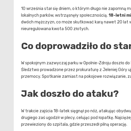
10 września stał się dniem, o którym długo nie zapomną m
lokalnych parków, wstrząsnęły społecznością.
18-letni 
dwóch mężczyzn, co może skutkować karą nawet 20 lat w
nieuregulowana kwota 500 złotych.
Co doprowadziło do sta
W spokojnym zazwyczaj parku w Opolnie-Zdroju doszło do
Śledztwo prowadzone przez prokuraturę z Jeleniej Góry uja
przemocy. Spotkanie zamiast na pokojowe rozwiązanie, za
Jak doszło do ataku?
W trakcie zajścia 18-latek sięgnął po nóż, atakując oby
drugiego zaś ugodził w plecy, celując pod łopatkę. Najci
przewieziony do szpitala, gdzie przeszedł pilną operację.