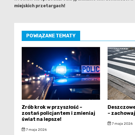
miejskich przetargach!
POWIĄZANE TEMATY
Zrób krok w przyszłość –
Deszczowe
zostań policjantem i zmieniaj
– zachowaj
świat na lepsze!
7 maja 2026
7 maja 2026