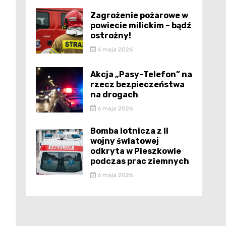
Zagrożenie pożarowe w
powiecie milickim – bądź
ostrożny!
6 maja 2026
Akcja „Pasy–Telefon” na
rzecz bezpieczeństwa
na drogach
6 maja 2026
Bomba lotnicza z II
wojny światowej
odkryta w Pieszkowie
podczas prac ziemnych
6 maja 2026