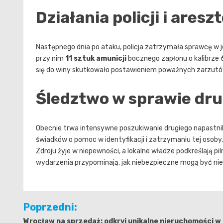
Działania policji i are
Następnego dnia po ataku, policja zatrzymała sprawcę w 
przy nim
11 sztuk amunicji
bocznego zapłonu o kalibrze 
się do winy skutkowało postawieniem poważnych zarzutów.
Śledztwo w sprawie dru
Obecnie trwa intensywne poszukiwanie drugiego napastnik
świadków o pomoc w identyfikacji i zatrzymaniu tej osoby
Zdroju żyje w niepewności, a lokalne władze podkreślają p
wydarzenia przypominają, jak niebezpieczne mogą być nie
Nawigacja
Poprzedni:
wpisu
Wrocław na sprzedaż: odkryj unikalne nieruchomości w