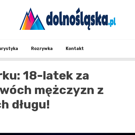
Twoje źrodło informacji z Dolnego Śląska
Dolno
urystyka
Rozrywka
Kontakt
ku: 18-latek za
dwóch mężczyzn z
h długu!