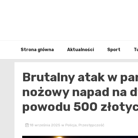
Skip
to
content
Strona główna
Aktualności
Sport
T
Brutalny atak w par
nożowy napad na 
powodu 500 złotyc
18 września 2025
w
Policja
,
Przestępczość