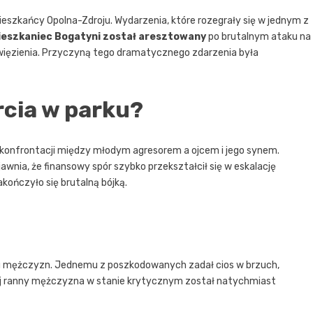
ieszkańcy Opolna-Zdroju. Wydarzenia, które rozegrały się w jednym z
mieszkaniec Bogatyni został aresztowany
po brutalnym ataku na
ięzienia. Przyczyną tego dramatycznego zdarzenia była
rcia w parku?
 konfrontacji między młodym agresorem a ojcem i jego synem.
wnia, że finansowy spór szybko przekształcił się w eskalację
kończyło się brutalną bójką.
dwu mężczyzn. Jednemu z poszkodowanych zadał cios w brzuch,
ężej ranny mężczyzna w stanie krytycznym został natychmiast