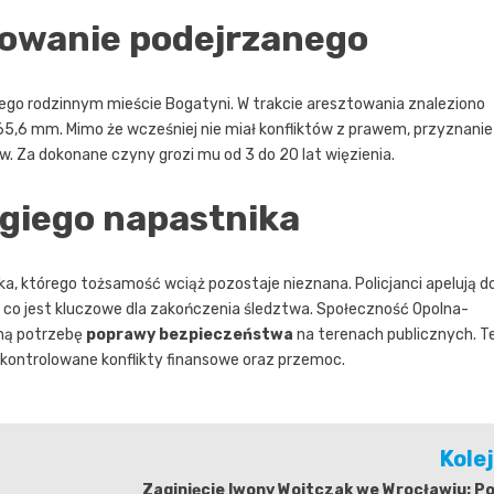
sztowanie podejrzanego
jego rodzinnym mieście Bogatyni. W trakcie aresztowania znaleziono
65,6 mm. Mimo że wcześniej nie miał konfliktów z prawem, przyznanie
 Za dokonane czyny grozi mu od 3 do 20 lat więzienia.
giego napastnika
a, którego tożsamość wciąż pozostaje nieznana. Policjanci apelują d
, co jest kluczowe dla zakończenia śledztwa. Społeczność Opolna-
ilną potrzebę
poprawy bezpieczeństwa
na terenach publicznych. T
kontrolowane konflikty finansowe oraz przemoc.
Kole
Zaginięcie Iwony Wojtczak we Wrocławiu: Po