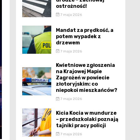
ostrożność!
7 maja 2026
Mandat za prędkość, a
potem wypadek z
drzewem
7 maja 2026
Kwietniowe zgłoszenia
na Krajowej Mapie
Zagrożeń w powiecie
złotoryjskim: co
niepokoi mieszkańców?
7 maja 2026
Kicia Kocia w mundurze
– przedszkolaki poznają
tajniki pracy policji
7 maja 2026