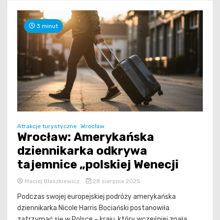
3 minut
Atrakcje turystyczne
Wrocław
Wrocław: Amerykańska
dziennikarka odkrywa
tajemnice „polskiej Wenecji
Maciej Błaszkiewicz
28 sierpnia 2025
Podczas swojej europejskiej podróży amerykańska
dziennikarka Nicole Harris Bociański postanowiła
zatrzymać się w Polsce – kraju, który wcześniej znała