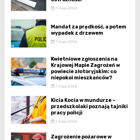
7 maja 2026
Mandat za prędkość, a potem
wypadek z drzewem
7 maja 2026
Kwietniowe zgłoszenia na
Krajowej Mapie Zagrożeń w
powiecie złotoryjskim: co
niepokoi mieszkańców?
7 maja 2026
Kicia Kocia w mundurze –
przedszkolaki poznają tajniki
pracy policji
7 maja 2026
Zagrożenie pożarowe w