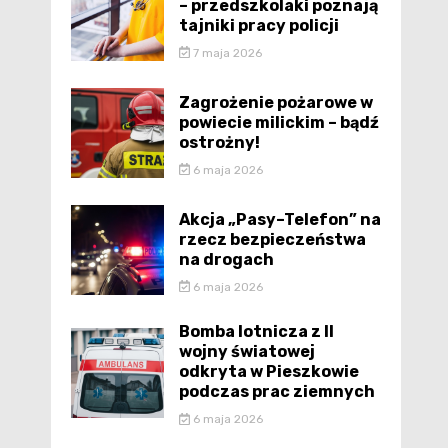
– przedszkolaki poznają
tajniki pracy policji
7 maja 2026
Zagrożenie pożarowe w
powiecie milickim – bądź
ostrożny!
6 maja 2026
Akcja „Pasy–Telefon” na
rzecz bezpieczeństwa
na drogach
6 maja 2026
Bomba lotnicza z II
wojny światowej
odkryta w Pieszkowie
podczas prac ziemnych
6 maja 2026