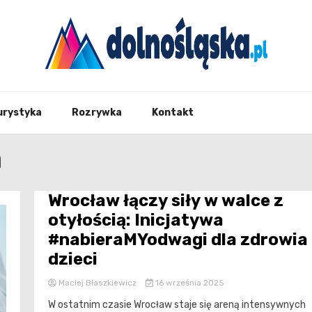
Twoje źrodło informacji z Dolnego Śląska
Dolno
urystyka
Rozrywka
Kontakt
a
Wrocław łączy siły w walce z
otyłością: Inicjatywa
#nabieraMYodwagi dla zdrowia
dzieci
Maciej Błaszkiewicz
16 września 2025
W ostatnim czasie Wrocław staje się areną intensywnych