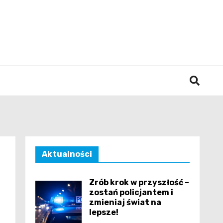
śląska
Aktualności
Zrób krok w przyszłość –
zostań policjantem i
zmieniaj świat na
lepsze!