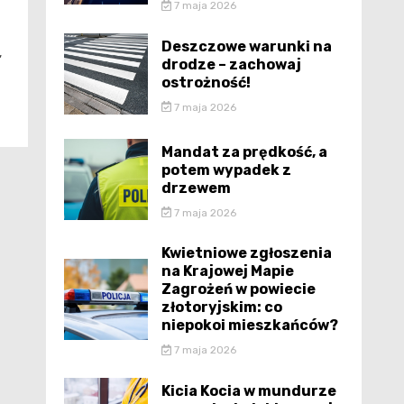
7 maja 2026
Deszczowe warunki na
,
drodze – zachowaj
ostrożność!
7 maja 2026
Mandat za prędkość, a
potem wypadek z
drzewem
7 maja 2026
Kwietniowe zgłoszenia
na Krajowej Mapie
Zagrożeń w powiecie
złotoryjskim: co
niepokoi mieszkańców?
7 maja 2026
Kicia Kocia w mundurze