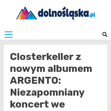
Skip
to
content
Twoje źrodło informacji z Dolnego Śląska
Dolno
Closterkeller z
nowym albumem
ARGENTO:
Niezapomniany
koncert we