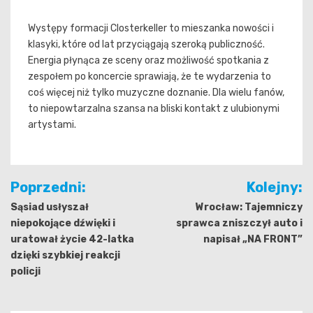
Występy formacji Closterkeller to mieszanka nowości i
klasyki, które od lat przyciągają szeroką publiczność.
Energia płynąca ze sceny oraz możliwość spotkania z
zespołem po koncercie sprawiają, że te wydarzenia to
coś więcej niż tylko muzyczne doznanie. Dla wielu fanów,
to niepowtarzalna szansa na bliski kontakt z ulubionymi
artystami.
Nawigacja
Poprzedni:
Kolejny:
wpisu
Sąsiad usłyszał
Wrocław: Tajemniczy
niepokojące dźwięki i
sprawca zniszczył auto i
uratował życie 42-latka
napisał „NA FRONT”
dzięki szybkiej reakcji
policji