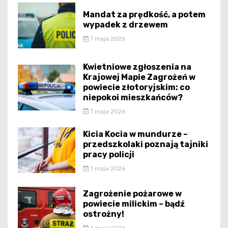
Mandat za prędkość, a potem
wypadek z drzewem
7 maja 2026
Kwietniowe zgłoszenia na
Krajowej Mapie Zagrożeń w
powiecie złotoryjskim: co
niepokoi mieszkańców?
7 maja 2026
Kicia Kocia w mundurze –
przedszkolaki poznają tajniki
pracy policji
7 maja 2026
Zagrożenie pożarowe w
powiecie milickim – bądź
ostrożny!