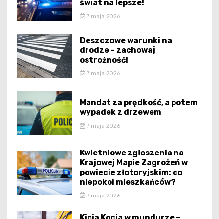
świat na lepsze!
7 maja 2026
Deszczowe warunki na
drodze – zachowaj
ostrożność!
7 maja 2026
Mandat za prędkość, a potem
wypadek z drzewem
7 maja 2026
Kwietniowe zgłoszenia na
Krajowej Mapie Zagrożeń w
powiecie złotoryjskim: co
niepokoi mieszkańców?
7 maja 2026
Kicia Kocia w mundurze –