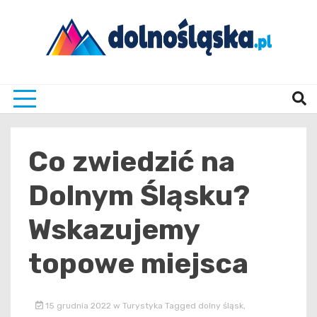
Skip
to
content
Twoje źrodło informacji z Dolnego Śląska
Dolno
Co zwiedzić na
Dolnym Śląsku?
Wskazujemy
topowe miejsca
15 grudnia 2022
w
Turystyka
Tagged
dolny śląsk
,