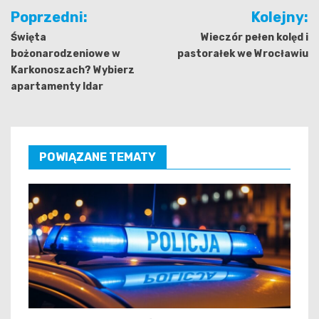
Nawigacja
Poprzedni:
Kolejny:
wpisu
Święta
Wieczór pełen kolęd i
bożonarodzeniowe w
pastorałek we Wrocławiu
Karkonoszach? Wybierz
apartamenty Idar
POWIĄZANE TEMATY