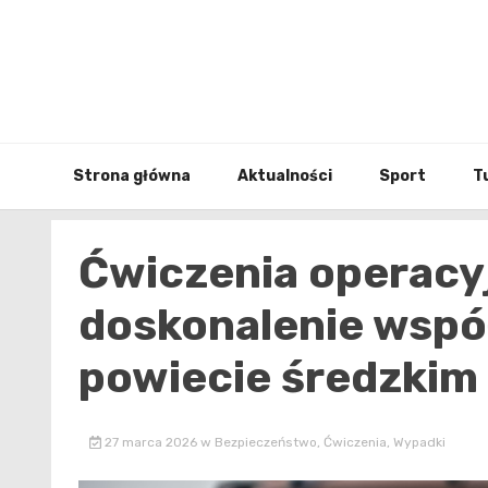
Skip
to
content
Strona główna
Aktualności
Sport
T
Ćwiczenia operacy
doskonalenie wspó
powiecie średzkim
27 marca 2026
w
Bezpieczeństwo
,
Ćwiczenia
,
Wypadki