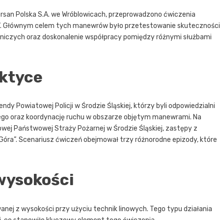
ersan Polska S.A. we Wróblowicach, przeprowadzono ćwiczenia
. Głównym celem tych manewrów było przetestowanie skuteczności
niczych oraz doskonalenie współpracy pomiędzy różnymi służbami
aktyce
ndy Powiatowej Policji w Środzie Śląskiej, którzy byli odpowiedzialni
ego oraz koordynację ruchu w obszarze objętym manewrami. Na
wej Państwowej Straży Pożarnej w Środzie Śląskiej, zastępy z
óra”. Scenariusz ćwiczeń obejmował trzy różnorodne epizody, które
wysokości
anej z wysokości przy użyciu technik linowych. Tego typu działania