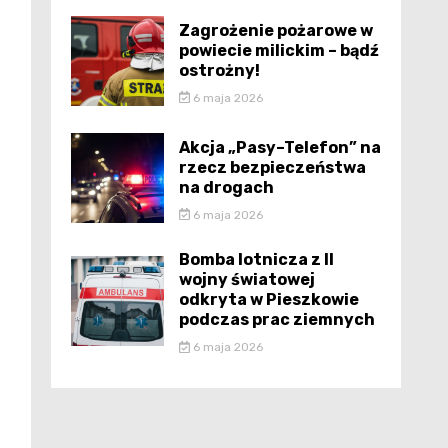
Zagrożenie pożarowe w
powiecie milickim – bądź
ostrożny!
6 maja 2026
Akcja „Pasy–Telefon” na
rzecz bezpieczeństwa
na drogach
6 maja 2026
Bomba lotnicza z II
wojny światowej
odkryta w Pieszkowie
podczas prac ziemnych
6 maja 2026