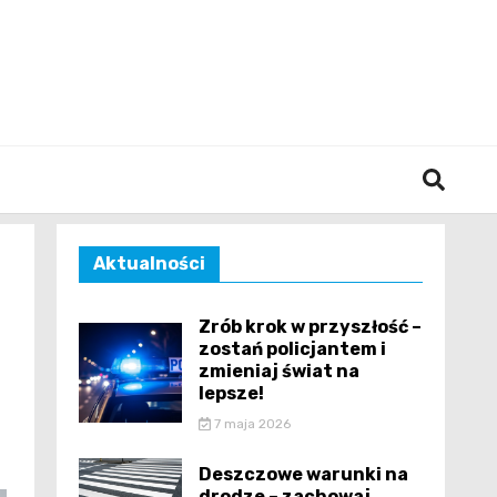
śląska
Aktualności
Zrób krok w przyszłość –
zostań policjantem i
zmieniaj świat na
lepsze!
7 maja 2026
Deszczowe warunki na
drodze – zachowaj