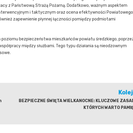
ółpracy z Państwową Strażą Pożarną. Dodatkowo, ważnym aspektem
 interwencyjnym i taktycznym oraz ocena efektywności Powiatowego
ównież zapewnienie płynnej łączności pomiędzy podmiotami
nia poziomu bezpieczeństwa mieszkańców powiatu średzkiego, poprze
 współpracy między służbami. Tego typu działania są nieodzownym
sowe.
Kole
n
BEZPIECZNE ŚWIĘTA WIELKANOCNE: KLUCZOWE ZASAD
KTÓRYCH WARTO PAMI