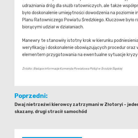
udrażniania dróg dla służb ratowniczych, ale także wsp
było doskonalenie umiejętności dowodzenia na poziomie
Planu Ratowniczego Powiatu Średzkiego. Kluczowe było r
biorącymi udział w działaniach.
Manewry te stanowiły istotny krok w kierunku podniesie
weryfikację i doskonalenie obowiązujących procedur oraz
elementem przygotowania na ewentualne sytuacje kryzy
Źródło: Bieżące informacje Komenda Powiatowa Policji w Środzie Śląskiej
Nawigacja
Poprzedni:
wpisu
Dwaj nietrzeźwi kierowcy zatrzymani w Złotoryi – jede
skazany, drugi stracił samochód