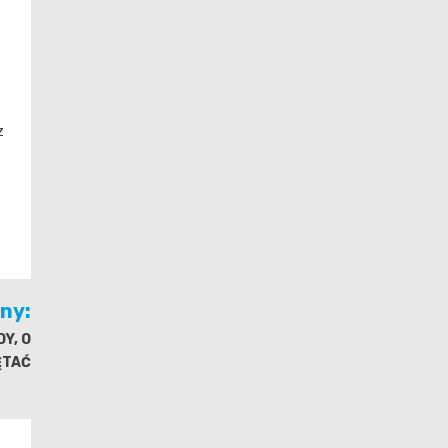
z
jny:
Y, O
ĘTAĆ