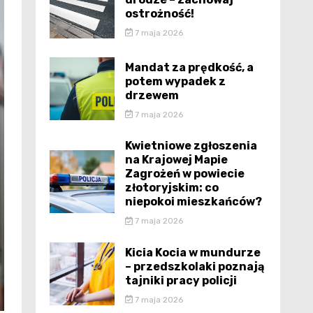
ostrożność!
7 maja 2026
Mandat za prędkość, a
potem wypadek z
drzewem
7 maja 2026
Kwietniowe zgłoszenia
na Krajowej Mapie
Zagrożeń w powiecie
złotoryjskim: co
niepokoi mieszkańców?
7 maja 2026
Kicia Kocia w mundurze
– przedszkolaki poznają
tajniki pracy policji
7 maja 2026