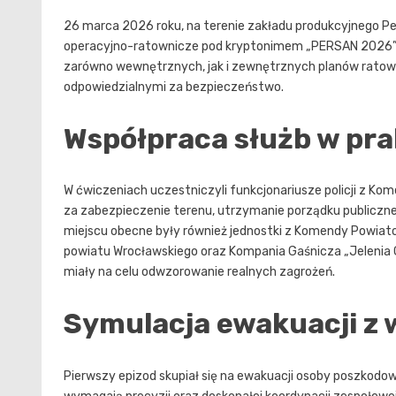
26 marca 2026 roku, na terenie zakładu produkcyjnego P
operacyjno-ratownicze pod kryptonimem „PERSAN 2026”
zarówno wewnętrznych, jak i zewnętrznych planów ratow
odpowiedzialnymi za bezpieczeństwo.
Współpraca służb w pr
W ćwiczeniach uczestniczyli funkcjonariusze policji z Kome
za zabezpieczenie terenu, utrzymanie porządku publiczn
miejscu obecne były również jednostki z Komendy Powiato
powiatu Wrocławskiego oraz Kompania Gaśnicza „Jelenia G
miały na celu odwzorowanie realnych zagrożeń.
Symulacja ewakuacji z 
Pierwszy epizod skupiał się na ewakuacji osoby poszkodow