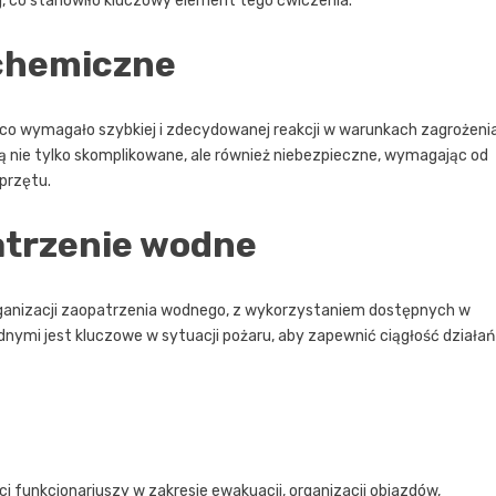
j, co stanowiło kluczowy element tego ćwiczenia.
 chemiczne
m, co wymagało szybkiej i zdecydowanej reakcji w warunkach zagrożeni
ą nie tylko skomplikowane, ale również niebezpieczne, wymagając od
przętu.
atrzenie wodne
rganizacji zaopatrzenia wodnego, z wykorzystaniem dostępnych w
nymi jest kluczowe w sytuacji pożaru, aby zapewnić ciągłość działań
ci funkcjonariuszy w zakresie ewakuacji, organizacji objazdów,