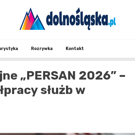
Twoje źrodło informacji z Dolnego Śląska
Dolno
urystyka
Rozrywka
Kontakt
jne „PERSAN 2026” –
łpracy służb w