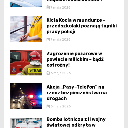
7 maja 2026
Kicia Kocia w mundurze –
przedszkolaki poznają tajniki
pracy policji
7 maja 2026
Zagrożenie pożarowe w
powiecie milickim – bądź
ostrożny!
6 maja 2026
Akcja „Pasy–Telefon” na
rzecz bezpieczeństwa na
drogach
6 maja 2026
Bomba lotnicza z II wojny
światowej odkryta w