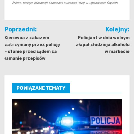
Źródło: Bieżące informacje Komenda Powiatowa Policji w Ząbkowicach Śląskich
Nawigacja
Poprzedni:
Kolejny:
wpisu
Kierowca z zakazem
Policjant w dniu wolnym
zatrzymany przez policję
złapał złodzieja alkoholu
– stanie przed sądem za
w markecie
łamanie przepisów
POWIĄZANE TEMATY