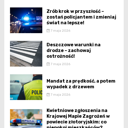
Zrób krok w przyszłość –
zostań policjantem i zmieniaj
świat na lepsze!
7 maja 2026
Deszczowe warunki na
drodze – zachowaj
ostrożność!
7 maja 2026
Mandat za prędkość, a potem
wypadek z drzewem
7 maja 2026
Kwietniowe zgłoszenia na
Krajowej Mapie Zagrożeń w
powiecie złotoryjskim: co
niepokoi mieszkańców?