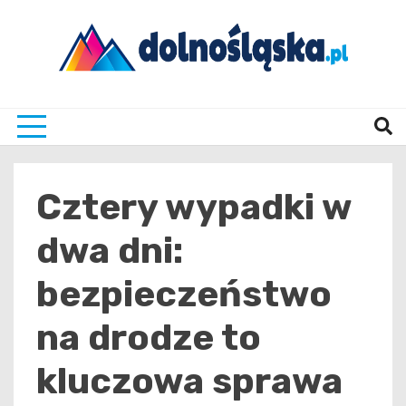
Skip
to
content
Twoje źrodło informacji z Dolnego Śląska
Dolno
Cztery wypadki w
dwa dni:
bezpieczeństwo
na drodze to
kluczowa sprawa