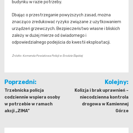
budynku w razie potrzeby.
Dbając o przestrzeganie powyższych zasad, można
znacząco zredukować ryzyko związane z użytkowaniem
urządzeń grzewczych. Bezpieczeństwo własne i bliskich
zależy w dużej mierze od świadomego i
odpowiedzialnego podejścia do kwestii eksploatacji.
Źródło: Komenda Powiatowa Policji w Środzie Śląskiej
Nawigacja
Poprzedni:
Kolejny:
wpisu
Trzebnicka policja
Kolizja i brak uprawnień –
codziennie wspiera osoby
niecodzienna kontrola
w potrzebie w ramach
drogowa w Kamiennej
akcji „ZIMA”
Górze