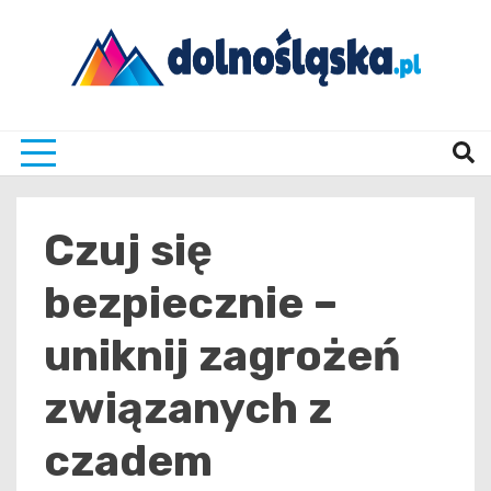
Skip
to
content
Twoje źrodło informacji z Dolnego Śląska
Dolno
Czuj się
bezpiecznie –
uniknij zagrożeń
związanych z
czadem