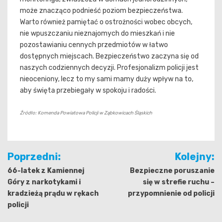
może znacząco podnieść poziom bezpieczeństwa.
Warto również pamiętać o ostrożności wobec obcych,
nie wpuszczaniu nieznajomych do mieszkań i nie
pozostawianiu cennych przedmiotów w łatwo
dostępnych miejscach. Bezpieczeństwo zaczyna się od
naszych codziennych decyzji. Profesjonalizm policji jest
nieoceniony, lecz to my sami mamy duży wpływ na to,
aby święta przebiegały w spokoju i radości.
Źródło: Komenda Powiatowa Policji w Ząbkowicach Śląskich
Nawigacja
Poprzedni:
Kolejny:
wpisu
66-latek z Kamiennej
Bezpieczne poruszanie
Góry z narkotykami i
się w strefie ruchu –
kradzieżą prądu w rękach
przypomnienie od policji
policji