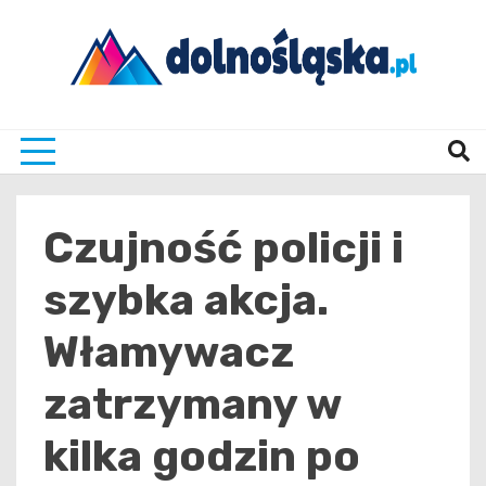
Skip
to
content
Twoje źrodło informacji z Dolnego Śląska
Dolno
Czujność policji i
szybka akcja.
Włamywacz
zatrzymany w
kilka godzin po