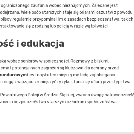
i i ograniczonego zaufania wobec nieznajomych. Zalecane jest
podejrzana. Wiele osób starszych staje się ofiarami oszustw z powodu
 bliscy regularnie przypominali im o zasadach bezpieczeństwa, takich
aktowanie się z rodziną lub policją w razie wątpliwości.
ść i edukacja
oskę wobec seniorów w społeczności. Rozmowy z bliskimi,
temat potencjalnych zagrożeń są kluczowe dla ochrony przed
 mundurowymi
jest najskuteczniejszą metodą zapobiegania
ogą znacząco zmniejszyć ryzyko stania się ofiarą przestępstwa.
Powiatowego Policji w Środzie Śląskiej, zwraca uwagę na koniecznoś
apewnienia bezpieczeństwa starszym członkom społeczeństwa.