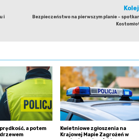
Kole
 i
Bezpieczeństwo na pierwszym planie – spotkan
Kostomło
prędkość, a potem
Kwietniowe zgłoszenia na
 drzewem
Krajowej Mapie Zagrożeń w