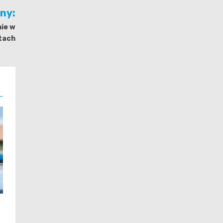
jny:
ie w
tach