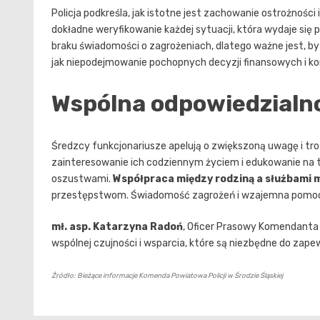
Policja podkreśla, jak istotne jest zachowanie ostrożnośc
dokładne weryfikowanie każdej sytuacji, która wydaje się 
braku świadomości o zagrożeniach, dlatego ważne jest, by
jak niepodejmowanie pochopnych decyzji finansowych i kont
Wspólna odpowiedzialno
Średzcy funkcjonariusze apelują o zwiększoną uwagę i tr
zainteresowanie ich codziennym życiem i edukowanie na 
oszustwami.
Współpraca między rodziną a służbami
przestępstwom. Świadomość zagrożeń i wzajemna pomoc m
mł. asp. Katarzyna Radoń
, Oficer Prasowy Komendanta 
wspólnej czujności i wsparcia, które są niezbędne do z
Źródło: Bieżące informacje Komenda Powiatowa Policji w Środzie Śląskiej