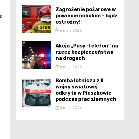
Zagrożenie pożarowe w
powiecie milickim – bądź
z
ostrożny!
6 maja 2026
Akcja „Pasy–Telefon” na
rzecz bezpieczeństwa
na drogach
6 maja 2026
Bomba lotnicza z II
wojny światowej
odkryta w Pieszkowie
podczas prac ziemnych
6 maja 2026