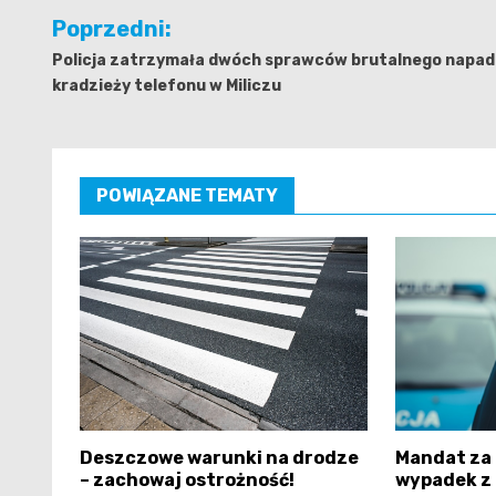
Nawigacja
Poprzedni:
wpisu
Policja zatrzymała dwóch sprawców brutalnego napadu
kradzieży telefonu w Miliczu
POWIĄZANE TEMATY
Deszczowe warunki na drodze
Mandat za 
– zachowaj ostrożność!
wypadek z