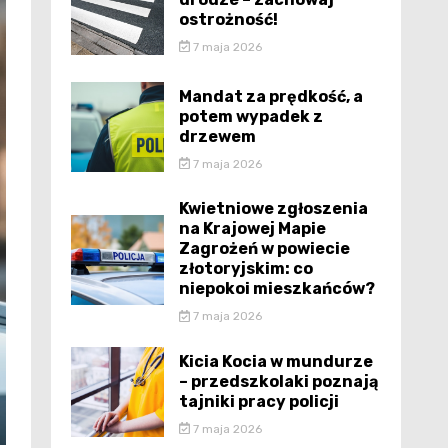
ostrożność!
7 maja 2026
Mandat za prędkość, a
potem wypadek z
drzewem
7 maja 2026
Kwietniowe zgłoszenia
na Krajowej Mapie
Zagrożeń w powiecie
złotoryjskim: co
niepokoi mieszkańców?
7 maja 2026
Kicia Kocia w mundurze
– przedszkolaki poznają
tajniki pracy policji
7 maja 2026