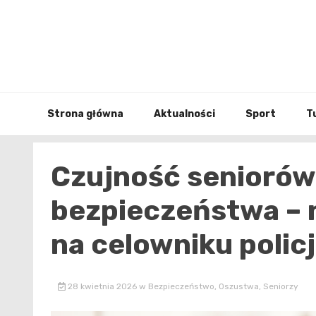
Skip
to
content
Strona główna
Aktualności
Sport
T
Czujność seniorów
bezpieczeństwa –
na celowniku policj
28 kwietnia 2026
w
Bezpieczeństwo
,
Oszustwa
,
Seniorzy