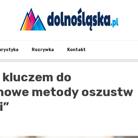
Twoje źrodło informacji z Dolnego Śląska
Dolno
urystyka
Rozrywka
Kontakt
 kluczem do
 nowe metody oszustw
i”