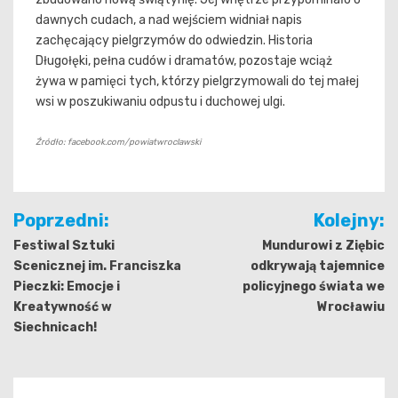
dawnych cudach, a nad wejściem widniał napis
zachęcający pielgrzymów do odwiedzin. Historia
Długołęki, pełna cudów i dramatów, pozostaje wciąż
żywa w pamięci tych, którzy pielgrzymowali do tej małej
wsi w poszukiwaniu odpustu i duchowej ulgi.
Źródło: facebook.com/powiatwroclawski
Nawigacja
Poprzedni:
Kolejny:
wpisu
Festiwal Sztuki
Mundurowi z Ziębic
Scenicznej im. Franciszka
odkrywają tajemnice
Pieczki: Emocje i
policyjnego świata we
Kreatywność w
Wrocławiu
Siechnicach!