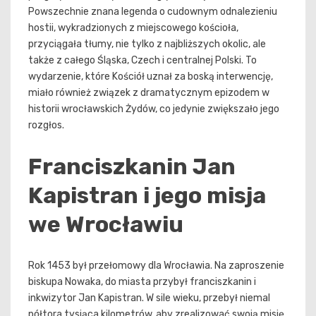
Powszechnie znana legenda o cudownym odnalezieniu
hostii, wykradzionych z miejscowego kościoła,
przyciągała tłumy, nie tylko z najbliższych okolic, ale
także z całego Śląska, Czech i centralnej Polski. To
wydarzenie, które Kościół uznał za boską interwencję,
miało również związek z dramatycznym epizodem w
historii wrocławskich Żydów, co jedynie zwiększało jego
rozgłos.
Franciszkanin Jan
Kapistran i jego misja
we Wrocławiu
Rok 1453 był przełomowy dla Wrocławia. Na zaproszenie
biskupa Nowaka, do miasta przybył franciszkanin i
inkwizytor Jan Kapistran. W sile wieku, przebył niemal
półtora tysiąca kilometrów, aby zrealizować swoją misję