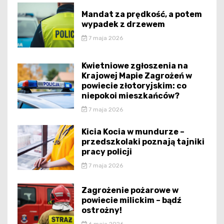
Mandat za prędkość, a potem
wypadek z drzewem
7 maja 2026
Kwietniowe zgłoszenia na
Krajowej Mapie Zagrożeń w
powiecie złotoryjskim: co
niepokoi mieszkańców?
7 maja 2026
Kicia Kocia w mundurze –
przedszkolaki poznają tajniki
pracy policji
7 maja 2026
Zagrożenie pożarowe w
powiecie milickim – bądź
ostrożny!