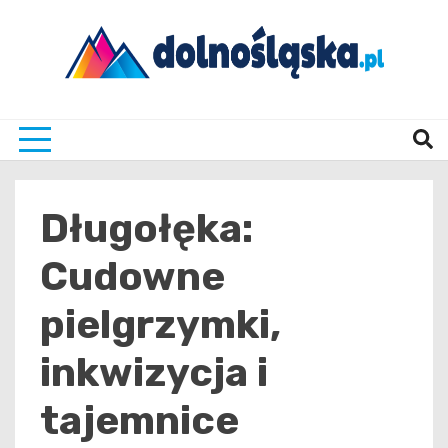
Skip
to
content
Twoje źrodło informacji z Dolnego Śląska
Dolno
Długołęka:
Cudowne
pielgrzymki,
inkwizycja i
tajemnice