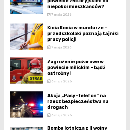
powiecie złotoryjskim: co
niepokoi mieszkańców?
7 maja 2026
Kicia Kocia w mundurze –
przedszkolaki poznają tajniki
pracy policji
7 maja 2026
Zagrożenie pożarowe w
powiecie milickim – bądź
ostrożny!
6 maja 2026
Akcja „Pasy–Telefon” na
rzecz bezpieczeństwa na
drogach
6 maja 2026
Bomba lotnicza z II wojny