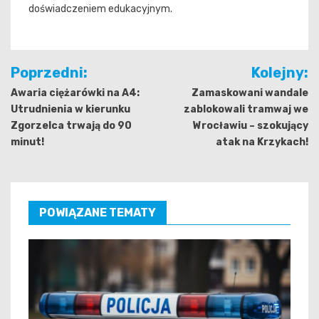
doświadczeniem edukacyjnym.
Nawigacja
Poprzedni:
Kolejny:
wpisu
Awaria ciężarówki na A4:
Zamaskowani wandale
Utrudnienia w kierunku
zablokowali tramwaj we
Zgorzelca trwają do 90
Wrocławiu – szokujący
minut!
atak na Krzykach!
POWIĄZANE TEMATY