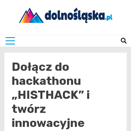
Skip
to
content
Twoje źrodło informacji z Dolnego Śląska
Dolno
Dołącz do
hackathonu
„HISTHACK” i
twórz
innowacyjne