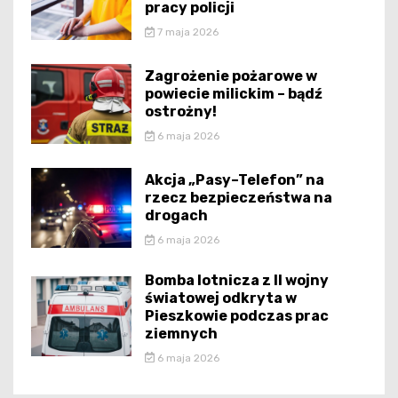
pracy policji
7 maja 2026
Zagrożenie pożarowe w
powiecie milickim – bądź
ostrożny!
6 maja 2026
Akcja „Pasy–Telefon” na
rzecz bezpieczeństwa na
drogach
6 maja 2026
Bomba lotnicza z II wojny
światowej odkryta w
Pieszkowie podczas prac
ziemnych
6 maja 2026