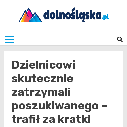
Skip
to
content
Twoje źrodło informacji z Dolnego Śląska
Dolno
Dzielnicowi
skutecznie
zatrzymali
poszukiwanego –
trafił za kratki