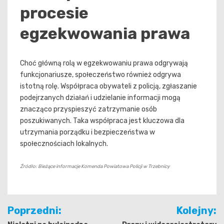
procesie
egzekwowania prawa
Choć główną rolą w egzekwowaniu prawa odgrywają
funkcjonariusze, społeczeństwo również odgrywa
istotną rolę. Współpraca obywateli z policją, zgłaszanie
podejrzanych działań i udzielanie informacji mogą
znacząco przyspieszyć zatrzymanie osób
poszukiwanych. Taka współpraca jest kluczowa dla
utrzymania porządku i bezpieczeństwa w
społecznościach lokalnych.
Źródło: Bieżące informacje Komenda Powiatowa Policji w Trzebnicy
Nawigacja
Poprzedni:
Kolejny: