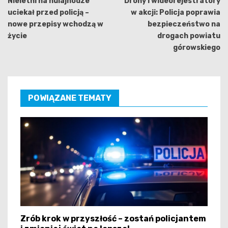
wpisu
Nieletni na hulajnodze
Drony i wideorejestratory
uciekał przed policją –
w akcji: Policja poprawia
nowe przepisy wchodzą w
bezpieczeństwo na
życie
drogach powiatu
górowskiego
POWIĄZANE TEMATY
Zrób krok w przyszłość – zostań policjantem