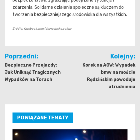
bezpieczeństwa, zgłaszając podejrzane sytuacje i
zdarzenia. Solidarne działania społeczne są kluczem do
tworzenia bezpieczniejszego środowiska dla wszystkich.
Źródło: facebook.com/dolnoslaska.policja
Nawigacja
Poprzedni:
Kolejny:
wpisu
Bezpieczne Przejazdy:
Korek na AOW: Wypadek
Jak Uniknąć Tragicznych
bmw na moście
Wypadków na Torach
Rędzińskim powoduje
utrudnienia
POWIĄZANE TEMATY