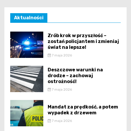
Aktualności
Zrób krok w przyszłość –
zostań policjantem i zmieniaj
świat na lepsze!
7 maja 2026
Deszczowe warunki na
drodze – zachowaj
ostrożność!
7 maja 2026
Mandat za prędkość, a potem
wypadek z drzewem
7 maja 2026