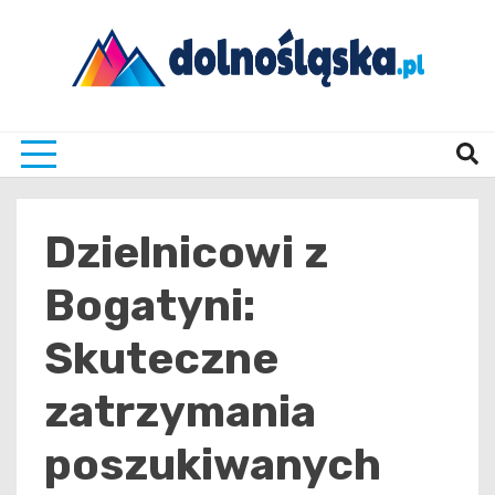
Skip
to
content
Twoje źrodło informacji z Dolnego Śląska
Dolno
Dzielnicowi z
Bogatyni:
Skuteczne
zatrzymania
poszukiwanych