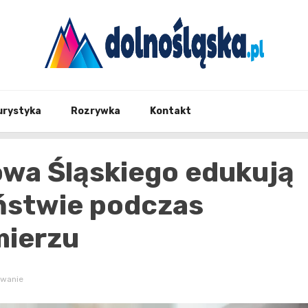
Twoje źrodło informacji z Dolnego Śląska
Dolno
urystyka
Rozrywka
Kontakt
owa Śląskiego edukują
eństwie podczas
mierzu
wanie