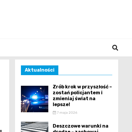
śląska
Aktualności
Zrób krok w przyszłość –
zostań policjantem i
zmieniaj świat na
lepsze!
7 maja 2026
Deszczowe warunki na
drodze – zachowaj