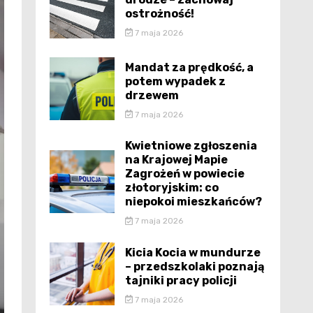
ostrożność!
7 maja 2026
Mandat za prędkość, a
potem wypadek z
drzewem
7 maja 2026
Kwietniowe zgłoszenia
na Krajowej Mapie
Zagrożeń w powiecie
złotoryjskim: co
niepokoi mieszkańców?
7 maja 2026
Kicia Kocia w mundurze
– przedszkolaki poznają
tajniki pracy policji
7 maja 2026