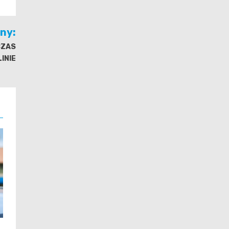
jny:
CZAS
INIE