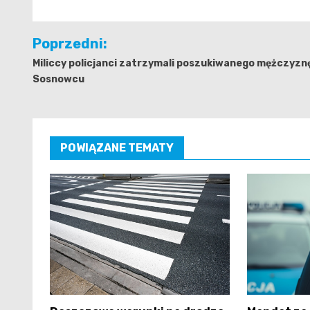
Nawigacja
Poprzedni:
wpisu
Miliccy policjanci zatrzymali poszukiwanego mężczyzn
Sosnowcu
POWIĄZANE TEMATY