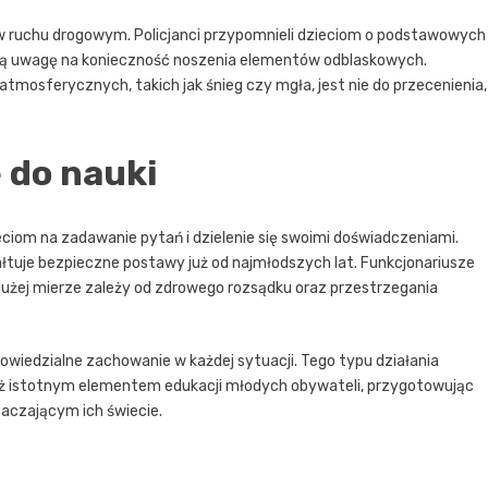
ruchu drogowym. Policjanci przypomnieli dzieciom o podstawowych
lną uwagę na konieczność noszenia elementów odblaskowych.
atmosferycznych, takich jak śnieg czy mgła, jest nie do przecenienia,
 do nauki
eciom na zadawanie pytań i dzielenie się swoimi doświadczeniami.
łtuje bezpieczne postawy już od najmłodszych lat. Funkcjonariusze
dużej mierze zależy od zdrowego rozsądku oraz przestrzegania
owiedzialne zachowanie w każdej sytuacji. Tego typu działania
wnież istotnym elementem edukacji młodych obywateli, przygotowując
aczającym ich świecie.