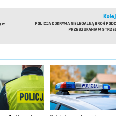
Kole
ę w
POLICJA ODKRYWA NIELEGALNĄ BROŃ POD
PRZESZUKANIA W STRZEL