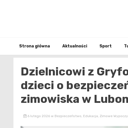
Skip
to
content
Strona główna
Aktualności
Sport
T
Dzielnicowi z Gryf
dzieci o bezpiecz
zimowiska w Lubo
6 lutego 2026
w
Bezpieczeństwo
,
Edukacja
,
Zimowe Wypoczy