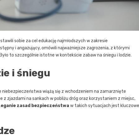
ostawili sobie za cel edukację najmłodszych w zakresie
ępny i angażujący, omówili najważniejsze zagrożenia, z którymi
ło to szczególnie istotne w kontekście zabaw na śniegu i lodzie.
e i śniegu
akie niebezpieczeństwa wiążą się z wchodzeniem na zamarznięte
ne z zjazdami na sankach w pobliżu dróg oraz korzystaniem z miejsc,
zeganie zasad bezpieczeństwa
w takich sytuacjach jest kluczow
dze