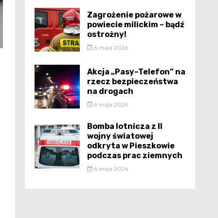
Zagrożenie pożarowe w
powiecie milickim – bądź
ostrożny!
6 maja 2026
Akcja „Pasy–Telefon” na
rzecz bezpieczeństwa
na drogach
6 maja 2026
Bomba lotnicza z II
wojny światowej
odkryta w Pieszkowie
podczas prac ziemnych
e
6 maja 2026