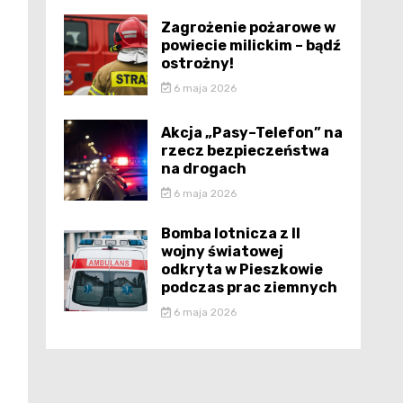
Zagrożenie pożarowe w
powiecie milickim – bądź
ostrożny!
6 maja 2026
Akcja „Pasy–Telefon” na
rzecz bezpieczeństwa
na drogach
6 maja 2026
Bomba lotnicza z II
wojny światowej
odkryta w Pieszkowie
podczas prac ziemnych
6 maja 2026