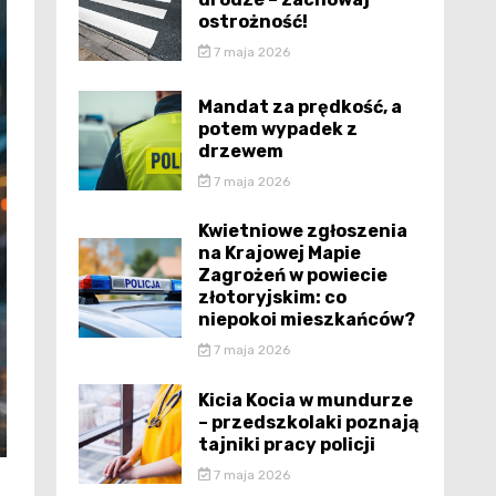
ostrożność!
7 maja 2026
Mandat za prędkość, a
potem wypadek z
drzewem
7 maja 2026
Kwietniowe zgłoszenia
na Krajowej Mapie
Zagrożeń w powiecie
złotoryjskim: co
niepokoi mieszkańców?
7 maja 2026
Kicia Kocia w mundurze
– przedszkolaki poznają
tajniki pracy policji
7 maja 2026