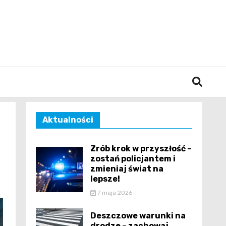
śląska
Aktualności
Zrób krok w przyszłość –
zostań policjantem i
zmieniaj świat na
lepsze!
7 maja 2026
Deszczowe warunki na
drodze – zachowaj