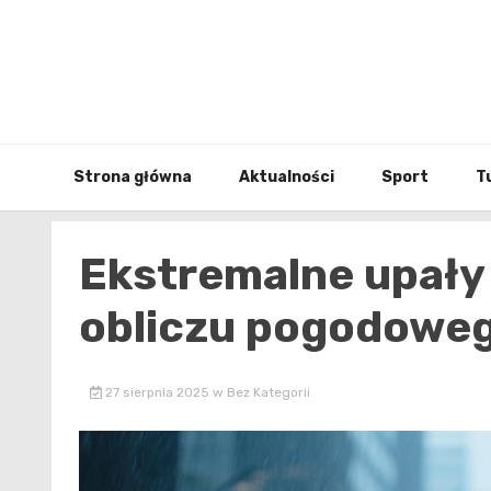
Skip
to
content
Strona główna
Aktualności
Sport
T
Ekstremalne upały 
obliczu pogodoweg
27 sierpnia 2025
w
Bez Kategorii