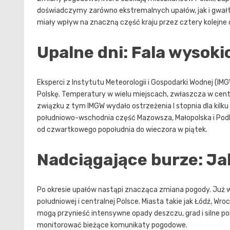
doświadczymy zarówno ekstremalnych upałów, jak i gwał
miały wpływ na znaczną część kraju przez cztery kolejne d
Upalne dni: Fala wysok
Eksperci z Instytutu Meteorologii i Gospodarki Wodnej (I
Polskę. Temperatury w wielu miejscach, zwłaszcza w cent
związku z tym IMGW wydało ostrzeżenia I stopnia dla kilku 
południowo-wschodnia część Mazowsza, Małopolska i Podkar
od czwartkowego popołudnia do wieczora w piątek.
Nadciągające burze: Ja
Po okresie upałów nastąpi znacząca zmiana pogody. Już w 
południowej i centralnej Polsce. Miasta takie jak Łódź, W
mogą przynieść intensywne opady deszczu, grad i silne p
monitorować bieżące komunikaty pogodowe.