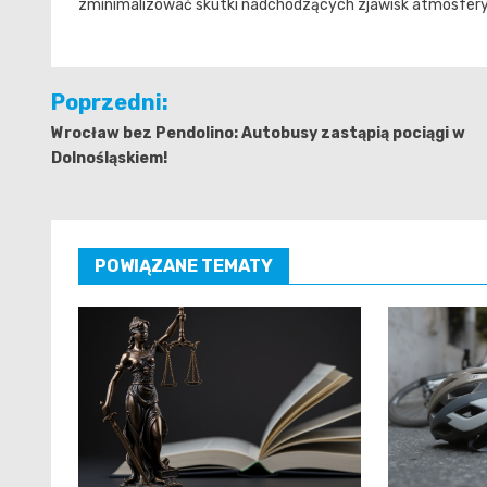
zminimalizować skutki nadchodzących zjawisk atmosfer
Nawigacja
Poprzedni:
wpisu
Wrocław bez Pendolino: Autobusy zastąpią pociągi w
Dolnośląskiem!
POWIĄZANE TEMATY