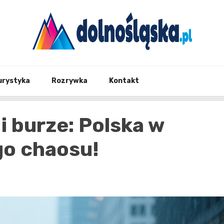
Twoje źrodło informacji z Dolnego Śląska
Dolno
urystyka
Rozrywka
Kontakt
i burze: Polska w
o chaosu!