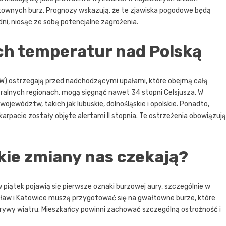
townych burz. Prognozy wskazują, że te zjawiska pogodowe będą
ni, niosąc ze sobą potencjalne zagrożenia.
ich temperatur nad Polską
MGW) ostrzegają przed nadchodzącymi upałami, które obejmą całą
ralnych regionach, mogą sięgnąć nawet 34 stopni Celsjusza. W
województw, takich jak lubuskie, dolnośląskie i opolskie. Ponadto,
pacie zostały objęte alertami II stopnia. Te ostrzeżenia obowiązują
kie zmiany nas czekają?
piątek pojawią się pierwsze oznaki burzowej aury, szczególnie w
rocław i Katowice muszą przygotować się na gwałtowne burze, które
orywy wiatru. Mieszkańcy powinni zachować szczególną ostrożność i