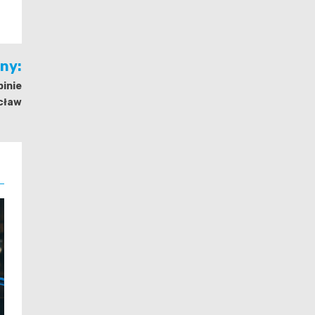
jny:
pinie
cław