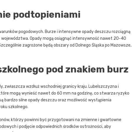
nie podtopieniami
 warunków pogodowych. Burze i intensywne opady deszczu rozciągną
ocne województwa. Opady mogą osiągnąć intensywność nawet 20-40
 Szczególnie zagrożone będą obszary od Dolnego Śląska po Mazowsze,
szkolnego pod znakiem burz
y, zwłaszcza wzdłuż wschodniej granicy kraju. Lubelszczyzna i
 które mogą wynieść nawet do 60 mm na godzinę, co stwarza ryzyko
są bardzo silne opady deszczu oraz możliwość wystąpienia
oku szkolnego.
gionów, którzy powinni być przygotowani na zmienne i gwałtowne
odowych i podjęcie odpowiednich środków ostrożności, aby