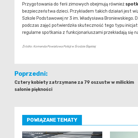
Przygotowania do ferii zimowych obejmują również
spotk
bezpieczeństwa dzieci. Przykładem takich działań jest wi
Szkole Podstawowej nr 3 im. Władysława Broniewskiego. 
podczas zajęć potwierdziła skuteczność tego typu inicjat
regularne spotkania z funkcjonariuszami przekładają się n
Źródło: Komenda Powiatowa Policji w Środzie Śląskiej
Nawigacja
Poprzedni:
wpisu
Cztery kobiety zatrzymane za 79 oszustw w milickim
salonie piękności
POWIĄZANE TEMATY