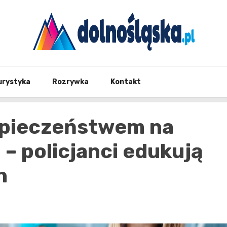
Twoje źrodło informacji z Dolnego Śląska
Dolno
urystyka
Rozrywka
Kontakt
zpieczeństwem na
– policjanci edukują
h