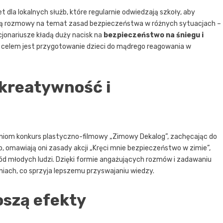
 dla lokalnych służb, które regularnie odwiedzają szkoły, aby
ą rozmowy na temat zasad bezpieczeństwa w różnych sytuacjach –
jonariusze kładą duży nacisk na
bezpieczeństwo na śniegu i
h celem jest przygotowanie dzieci do mądrego reagowania w
 kreatywność i
zniom konkurs plastyczno-filmowy „Zimowy Dekalog”, zachęcając do
omawiają oni zasady akcji „Kręci mnie bezpieczeństwo w zimie”,
d młodych ludzi. Dzięki formie angażujących rozmów i zadawaniu
iach, co sprzyja lepszemu przyswajaniu wiedzy.
oszą efekty