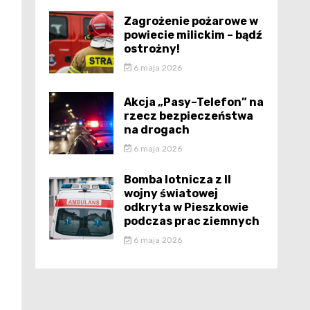
Zagrożenie pożarowe w
powiecie milickim – bądź
ostrożny!
6 maja 2026
Akcja „Pasy–Telefon” na
rzecz bezpieczeństwa
na drogach
6 maja 2026
Bomba lotnicza z II
wojny światowej
odkryta w Pieszkowie
podczas prac ziemnych
6 maja 2026