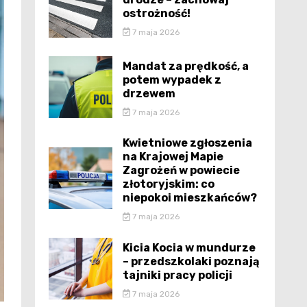
ostrożność!
7 maja 2026
Mandat za prędkość, a
potem wypadek z
drzewem
7 maja 2026
Kwietniowe zgłoszenia
na Krajowej Mapie
Zagrożeń w powiecie
złotoryjskim: co
niepokoi mieszkańców?
7 maja 2026
Kicia Kocia w mundurze
– przedszkolaki poznają
tajniki pracy policji
7 maja 2026