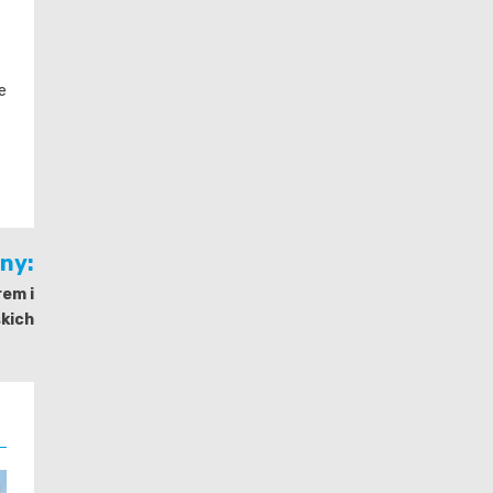
e
jny:
em i
kich