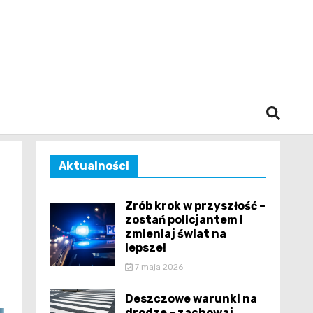
śląska
Aktualności
Zrób krok w przyszłość –
zostań policjantem i
zmieniaj świat na
lepsze!
7 maja 2026
Deszczowe warunki na
drodze – zachowaj