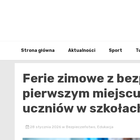
Skip
to
content
Strona główna
Aktualności
Sport
T
Ferie zimowe z be
pierwszym miejscu 
uczniów w szkołac
28 stycznia 2026
w
Bezpieczeństwo
,
Edukacja