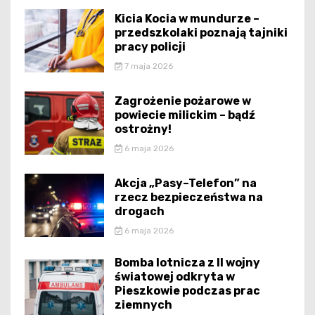
Kicia Kocia w mundurze –
przedszkolaki poznają tajniki
pracy policji
7 maja 2026
Zagrożenie pożarowe w
powiecie milickim – bądź
ostrożny!
6 maja 2026
Akcja „Pasy–Telefon” na
rzecz bezpieczeństwa na
drogach
6 maja 2026
Bomba lotnicza z II wojny
światowej odkryta w
Pieszkowie podczas prac
ziemnych