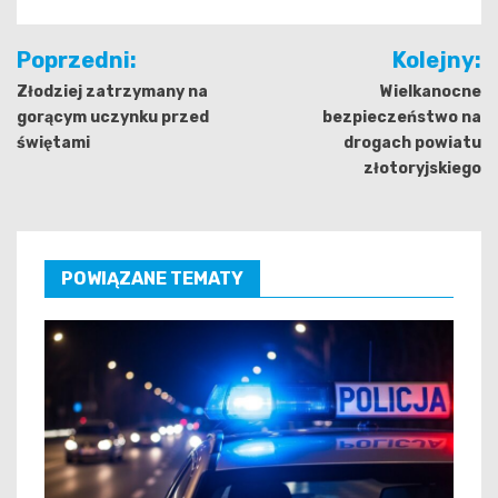
Nawigacja
Poprzedni:
Kolejny:
wpisu
Złodziej zatrzymany na
Wielkanocne
gorącym uczynku przed
bezpieczeństwo na
świętami
drogach powiatu
złotoryjskiego
POWIĄZANE TEMATY