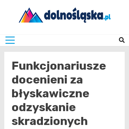
Skip
to
content
Twoje źrodło informacji z Dolnego Śląska
Dolno
Funkcjonariusze
docenieni za
błyskawiczne
odzyskanie
skradzionych