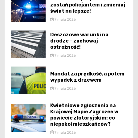
zostań policjantem i zmieniaj
świat na lepsze!
7 maja 2026
Deszczowe warunki na
drodze – zachowaj
ostrożność!
7 maja 2026
Mandat za prędkość, a potem
wypadek z drzewem
7 maja 2026
Kwietniowe zgłoszenia na
Krajowej Mapie Zagrożeń w
powiecie złotoryjskim: co
niepokoi mieszkańców?
7 maja 2026