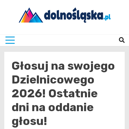
Skip
to
content
Twoje źrodło informacji z Dolnego Śląska
Dolno
Głosuj na swojego
Dzielnicowego
2026! Ostatnie
dni na oddanie
głosu!