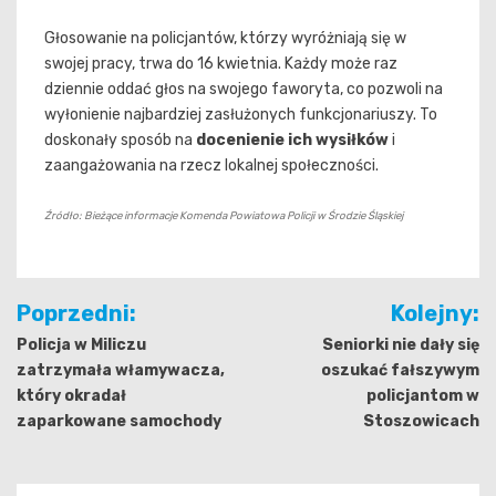
Głosowanie na policjantów, którzy wyróżniają się w
swojej pracy, trwa do 16 kwietnia. Każdy może raz
dziennie oddać głos na swojego faworyta, co pozwoli na
wyłonienie najbardziej zasłużonych funkcjonariuszy. To
doskonały sposób na
docenienie ich wysiłków
i
zaangażowania na rzecz lokalnej społeczności.
Źródło: Bieżące informacje Komenda Powiatowa Policji w Środzie Śląskiej
Nawigacja
Poprzedni:
Kolejny:
wpisu
Policja w Miliczu
Seniorki nie dały się
zatrzymała włamywacza,
oszukać fałszywym
który okradał
policjantom w
zaparkowane samochody
Stoszowicach