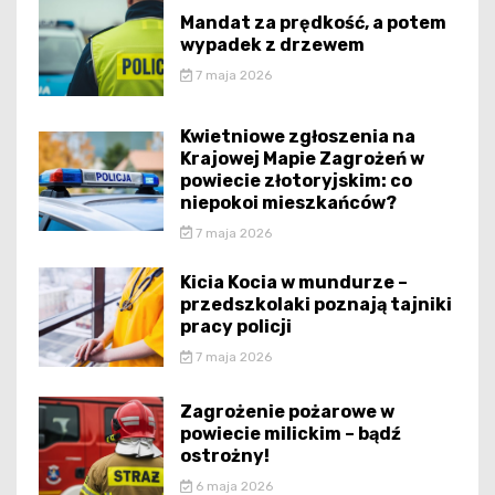
Mandat za prędkość, a potem
wypadek z drzewem
7 maja 2026
Kwietniowe zgłoszenia na
Krajowej Mapie Zagrożeń w
powiecie złotoryjskim: co
niepokoi mieszkańców?
7 maja 2026
Kicia Kocia w mundurze –
przedszkolaki poznają tajniki
pracy policji
7 maja 2026
Zagrożenie pożarowe w
powiecie milickim – bądź
ostrożny!
6 maja 2026