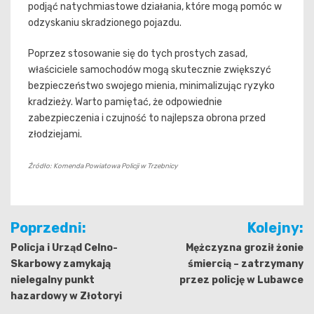
podjąć natychmiastowe działania, które mogą pomóc w
odzyskaniu skradzionego pojazdu.
Poprzez stosowanie się do tych prostych zasad,
właściciele samochodów mogą skutecznie zwiększyć
bezpieczeństwo swojego mienia, minimalizując ryzyko
kradzieży. Warto pamiętać, że odpowiednie
zabezpieczenia i czujność to najlepsza obrona przed
złodziejami.
Źródło: Komenda Powiatowa Policji w Trzebnicy
Nawigacja
Poprzedni:
Kolejny:
wpisu
Policja i Urząd Celno-
Mężczyzna groził żonie
Skarbowy zamykają
śmiercią – zatrzymany
nielegalny punkt
przez policję w Lubawce
hazardowy w Złotoryi