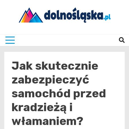
Skip
to
content
Twoje źrodło informacji z Dolnego Śląska
Dolno
Jak skutecznie
zabezpieczyć
samochód przed
kradzieżą i
włamaniem?