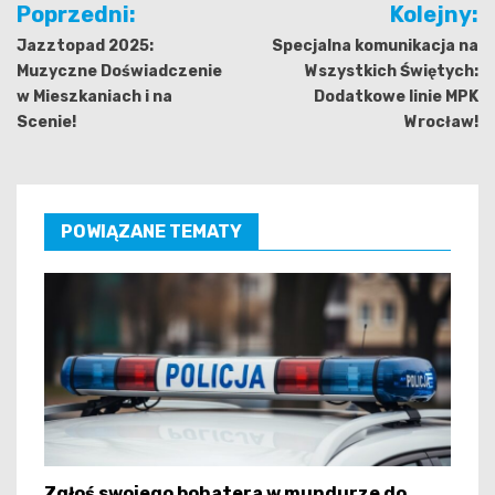
Poprzedni:
Kolejny:
wpisu
Jazztopad 2025:
Specjalna komunikacja na
Muzyczne Doświadczenie
Wszystkich Świętych:
w Mieszkaniach i na
Dodatkowe linie MPK
Scenie!
Wrocław!
POWIĄZANE TEMATY
Zgłoś swojego bohatera w mundurze do