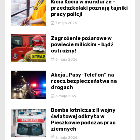
Kicia Kocia w mundurze –
przedszkolaki poznają tajniki
pracy policji
7 maja 2026
Zagrożenie pożarowe w
powiecie milickim – bądź
ostrożny!
6 maja 2026
Akcja „Pasy–Telefon” na
rzecz bezpieczeństwa na
drogach
6 maja 2026
Bomba lotnicza z II wojny
światowej odkryta w
Pieszkowie podczas prac
ziemnych
6 maja 2026