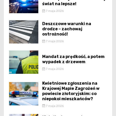
świat na lepsze!
7 maja 2026
Deszczowe warunki na
drodze – zachowaj
ostrożność!
7 maja 2026
Mandat za prędkość, a potem
wypadek z drzewem
7 maja 2026
Kwietniowe zgłoszenia na
Krajowej Mapie Zagrożeń w
powiecie złotoryjskim: co
niepokoi mieszkańców?
7 maja 2026