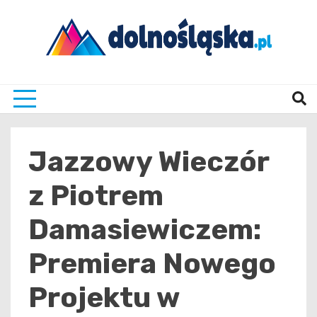
Skip
to
content
Twoje źrodło informacji z Dolnego Śląska
Dolno
Jazzowy Wieczór
z Piotrem
Damasiewiczem:
Premiera Nowego
Projektu w