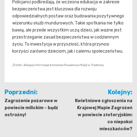
Policjanci podkreślają, że wczesna edukacja w zakresie
bezpieczeństwa jest kluczowa dla rozwoju
odpowiedzialnych postaw oraz budowania pozytywnego
wizerunku służb mundurowych. Takie spotkania nie tylko
bawią, ale przede wszystkim uczą dzieci, jak ważne jest
przestrzeganie zasad bezpieczeństwa w codziennym
życiu. To inwestycja w przyszłość, która przynosi
korzyści zarówno dzieciom, jak i całemu społeczeństwu.
Źródło: Bieżące informacje Komenda Powiatowa Policji w Trzebnicy
Nawigacja
Poprzedni:
Kolejny:
wpisu
Zagrożenie pożarowe w
Kwietniowe zgłoszenia na
powiecie milickim – bądź
Krajowej Mapie Zagrożeń
ostrożny!
w powiecie złotoryjskim:
co niepokoi
mieszkańców?