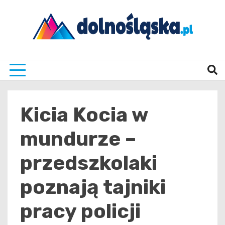
Skip
to
content
Twoje źrodło informacji z Dolnego Śląska
Dolno
Kicia Kocia w
mundurze –
przedszkolaki
poznają tajniki
pracy policji