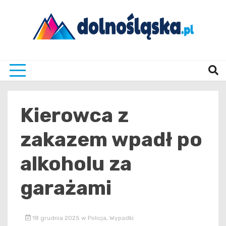
Skip
to
content
Twoje źrodło informacji z Dolnego Śląska
Dolno
Kierowca z
zakazem wpadł po
alkoholu za
garażami
18 grudnia 2025
w
Policja
,
Wypadki