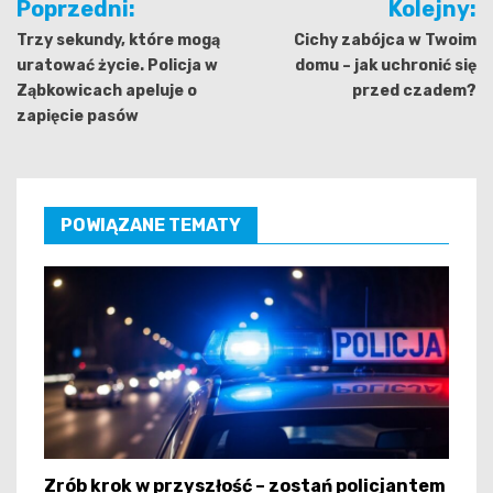
Poprzedni:
Kolejny:
wpisu
Trzy sekundy, które mogą
Cichy zabójca w Twoim
uratować życie. Policja w
domu – jak uchronić się
Ząbkowicach apeluje o
przed czadem?
zapięcie pasów
POWIĄZANE TEMATY
Zrób krok w przyszłość – zostań policjantem