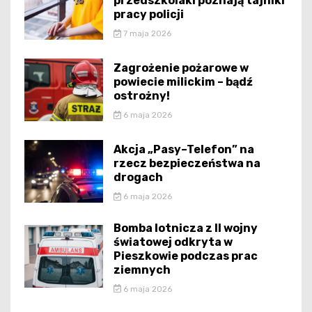
przedszkolaki poznają tajniki
pracy policji
7 maja 2026
Zagrożenie pożarowe w
powiecie milickim – bądź
ostrożny!
6 maja 2026
Akcja „Pasy–Telefon” na
rzecz bezpieczeństwa na
drogach
6 maja 2026
Bomba lotnicza z II wojny
światowej odkryta w
Pieszkowie podczas prac
ziemnych
6 maja 2026