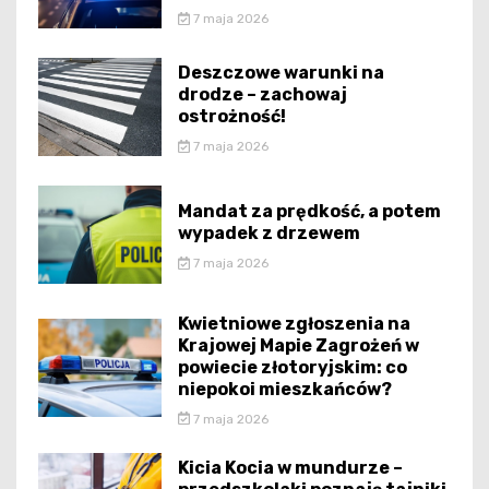
7 maja 2026
Deszczowe warunki na
drodze – zachowaj
ostrożność!
7 maja 2026
Mandat za prędkość, a potem
wypadek z drzewem
7 maja 2026
Kwietniowe zgłoszenia na
Krajowej Mapie Zagrożeń w
powiecie złotoryjskim: co
niepokoi mieszkańców?
7 maja 2026
Kicia Kocia w mundurze –