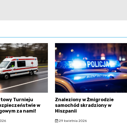
atowy Turnieju
Znaleziony w Żmigrodzie
ezpieczeństwie w
samochód skradziony w
gowym za nami!
Hiszpanii
2026
29 kwietnia 2026