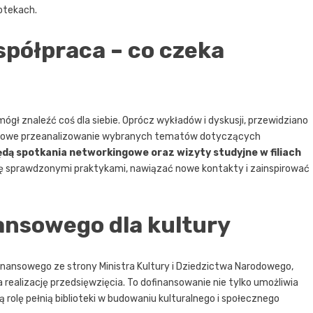
otekach.
współpraca – co czeka
gł znaleźć coś dla siebie. Oprócz wykładów i dyskusji, przewidziano
gółowe przeanalizowanie wybranych tematów dotyczących
dą spotkania networkingowe oraz wizyty studyjne w filiach
ię sprawdzonymi praktykami, nawiązać nowe kontakty i zainspirować
ansowego dla kultury
finansowego ze strony Ministra Kultury i Dziedzictwa Narodowego,
 realizację przedsięwzięcia. To dofinansowanie nie tylko umożliwia
ą rolę pełnią biblioteki w budowaniu kulturalnego i społecznego