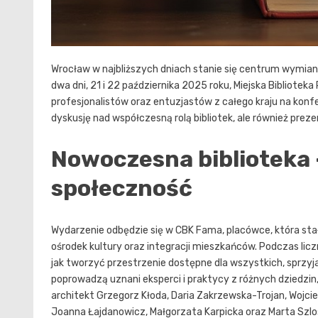
Wrocław w najbliższych dniach stanie się centrum wymia
dwa dni, 21 i 22 października 2025 roku, Miejska Bibliotek
profesjonalistów oraz entuzjastów z całego kraju na konfe
dyskusję nad współczesną rolą bibliotek, ale również prez
Nowoczesna biblioteka 
społeczność
Wydarzenie odbędzie się w CBK Fama, placówce, która sta
ośrodek kultury oraz integracji mieszkańców. Podczas licz
jak tworzyć przestrzenie dostępne dla wszystkich, sprzyj
poprowadzą uznani eksperci i praktycy z różnych dziedzi
architekt Grzegorz Kłoda, Daria Zakrzewska-Trojan, Wojcie
Joanna Łajdanowicz, Małgorzata Karpicka oraz Marta Szlo