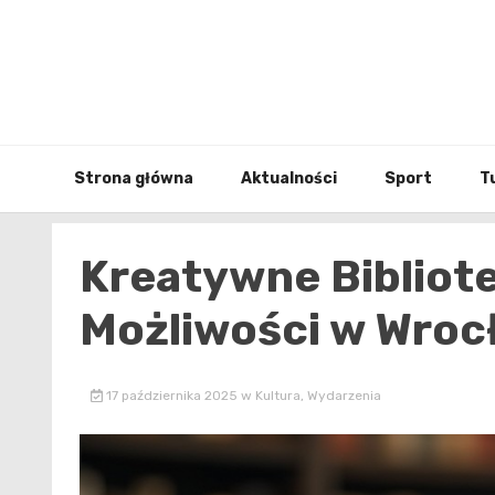
Skip
to
content
Strona główna
Aktualności
Sport
T
Kreatywne Bibliote
Możliwości w Wroc
17 października 2025
w
Kultura
,
Wydarzenia