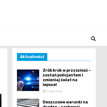
śląska
Aktualności
Zrób krok w przyszłość –
zostań policjantem i
zmieniaj świat na
lepsze!
7 maja 2026
Deszczowe warunki na
drodze – zachowaj