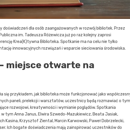
ny doświadczeń dla osób zaangażowanych w rozwój bibliotek. Przez
a Publiczna im. Tadeusza Różewicza już po raz kolejny zaprosi
rencję Krea(K)tywna Biblioteka. Spotkanie ma na celu nie tylko
entację innowacyjnych rozwiązań i wsparcie sieciowania środowiska.
– miejsce otwarte na
ła się przykładem, jak biblioteka może funkcjonować jako współczesn
nych paneli, prelekcji i warsztatów, uczestnicy będą rozmawiać o tym
ające rozwojowi, kreatywności i wymianie poglądów. Spotkania
n, w tym Anna Janus, Elwira Szwedo-Mazukiewicz, Beata Jasiak,
ch Kasina, Krzysztof Ziental, Marcin Karwowski, Paweł Dobrzelecki,
ser. Ich bogate doświadczenia mają zainspirować uczestników do