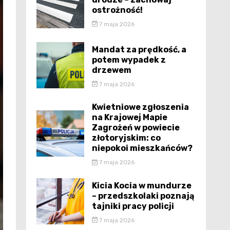
ostrożność!
7 maja 2026
Mandat za prędkość, a
potem wypadek z
drzewem
7 maja 2026
Kwietniowe zgłoszenia
na Krajowej Mapie
Zagrożeń w powiecie
złotoryjskim: co
niepokoi mieszkańców?
7 maja 2026
Kicia Kocia w mundurze
– przedszkolaki poznają
tajniki pracy policji
7 maja 2026