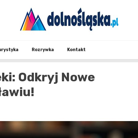
Twoje źrodło informacji z Dolnego Śląska
Dolno
urystyka
Rozrywka
Kontakt
ki: Odkryj Nowe
ławiu!