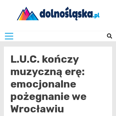
Skip
to
content
Twoje źrodło informacji z Dolnego Śląska
Dolno
L.U.C. kończy
muzyczną erę:
emocjonalne
pożegnanie we
Wrocławiu