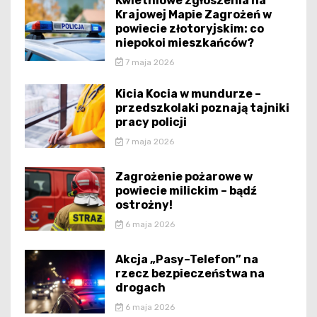
Kwietniowe zgłoszenia na
Krajowej Mapie Zagrożeń w
powiecie złotoryjskim: co
niepokoi mieszkańców?
7 maja 2026
Kicia Kocia w mundurze –
przedszkolaki poznają tajniki
pracy policji
7 maja 2026
Zagrożenie pożarowe w
powiecie milickim – bądź
ostrożny!
6 maja 2026
Akcja „Pasy–Telefon” na
rzecz bezpieczeństwa na
drogach
6 maja 2026