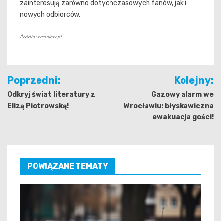
zainteresują zarówno dotychczasowych fanów, jak i
nowych odbiorców.
Źródło: wroclaw.pl
Nawigacja
Poprzedni:
Kolejny:
wpisu
Odkryj świat literatury z
Gazowy alarm we
Elizą Piotrowską!
Wrocławiu: błyskawiczna
ewakuacja gości!
POWIĄZANE TEMATY