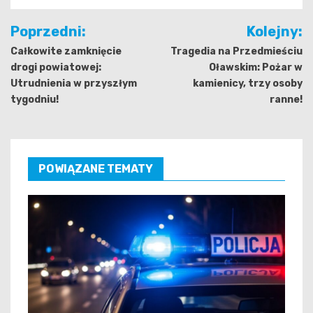
Nawigacja
Poprzedni:
Kolejny:
wpisu
Całkowite zamknięcie
Tragedia na Przedmieściu
drogi powiatowej:
Oławskim: Pożar w
Utrudnienia w przyszłym
kamienicy, trzy osoby
tygodniu!
ranne!
POWIĄZANE TEMATY