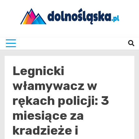
Skip
to
content
Twoje źrodło informacji z Dolnego Śląska
Dolno
Legnicki
włamywacz w
rękach policji: 3
miesiące za
kradzieże i