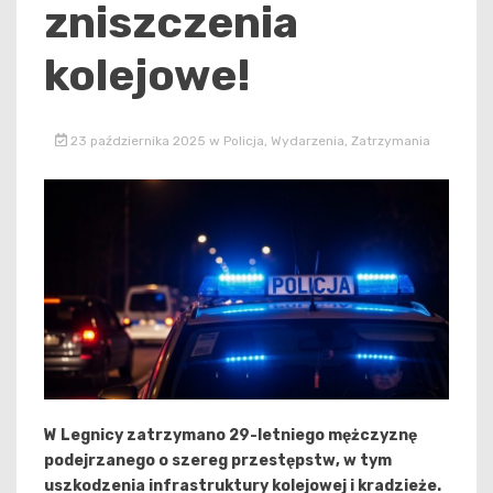
zniszczenia
kolejowe!
23 października 2025
w
Policja
,
Wydarzenia
,
Zatrzymania
W Legnicy zatrzymano 29-letniego mężczyznę
podejrzanego o szereg przestępstw, w tym
uszkodzenia infrastruktury kolejowej i kradzieże.