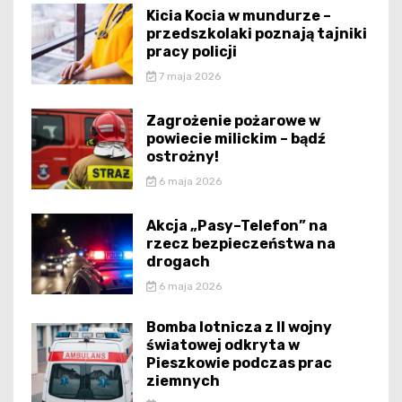
Kicia Kocia w mundurze –
przedszkolaki poznają tajniki
pracy policji
7 maja 2026
Zagrożenie pożarowe w
powiecie milickim – bądź
ostrożny!
6 maja 2026
Akcja „Pasy–Telefon” na
rzecz bezpieczeństwa na
drogach
6 maja 2026
Bomba lotnicza z II wojny
światowej odkryta w
Pieszkowie podczas prac
ziemnych