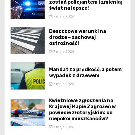
zostań policjantem i zmieniaj
świat na lepsze!
7 maja 2026
Deszczowe warunki na
drodze – zachowaj
ostrożność!
7 maja 2026
Mandat za prędkość, a potem
wypadek z drzewem
7 maja 2026
Kwietniowe zgłoszenia na
Krajowej Mapie Zagrożeń w
powiecie złotoryjskim: co
niepokoi mieszkańców?
7 maja 2026