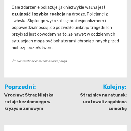
Całe zdarzenie pokazuje, jak niezwykle ważna jest
czujność i szybka reakcja
na drodze. Policjanci z
Lwówka Śląskiego wykazali się profesjonalizmem i
odpowiedzialnością, co pozwoliło uniknąć tragedii. Ich
przykład jest dowodem na to, że nawet w codziennych
sytuacjach mogą być bohaterami, chroniąc innych przed
niebezpieczeństwem.
Źródło: facebook.com/dolnoslaska.policja
Nawigacja
Poprzedni:
Kolejny:
wpisu
Wrocław: Straż Miejska
Strażnicy na ratunek:
ratuje bezdomnego w
uratowali zagubioną
kryzysie zimowym
seniorkę