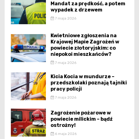
Mandat za prędkość, a potem
wypadek z drzewem
7 maja 2026
Kwietniowe zgłoszenia na
Krajowej Mapie Zagrożeń w
powiecie złotoryjskim: co
niepokoi mieszkańców?
7 maja 2026
Kicia Kocia w mundurze –
przedszkolaki poznają tajniki
pracy policji
7 maja 2026
Zagrożenie pożarowe w
powiecie milickim – bądź
ostrożny!
6 maja 2026