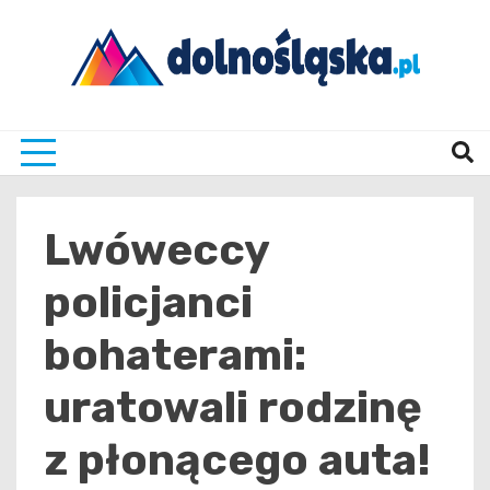
Skip
to
content
Twoje źrodło informacji z Dolnego Śląska
Dolno
Lwóweccy
policjanci
bohaterami:
uratowali rodzinę
z płonącego auta!