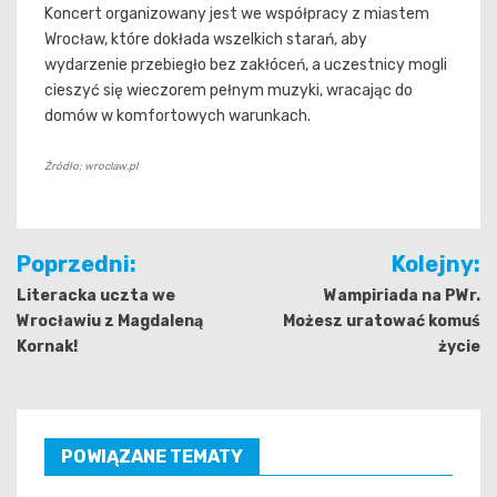
Koncert organizowany jest we współpracy z miastem
Wrocław, które dokłada wszelkich starań, aby
wydarzenie przebiegło bez zakłóceń, a uczestnicy mogli
cieszyć się wieczorem pełnym muzyki, wracając do
domów w komfortowych warunkach.
Źródło: wroclaw.pl
Nawigacja
Poprzedni:
Kolejny:
wpisu
Literacka uczta we
Wampiriada na PWr.
Wrocławiu z Magdaleną
Możesz uratować komuś
Kornak!
życie
POWIĄZANE TEMATY