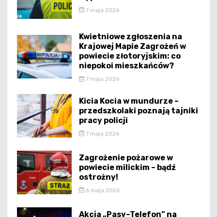
7 maja 2026
Kwietniowe zgłoszenia na
Krajowej Mapie Zagrożeń w
powiecie złotoryjskim: co
niepokoi mieszkańców?
7 maja 2026
Kicia Kocia w mundurze –
przedszkolaki poznają tajniki
pracy policji
7 maja 2026
Zagrożenie pożarowe w
powiecie milickim – bądź
ostrożny!
6 maja 2026
Akcja „Pasy–Telefon” na