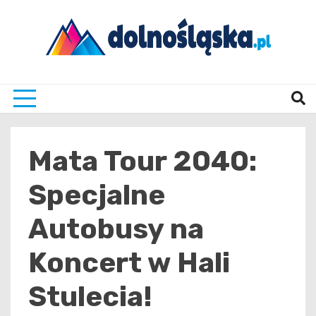
Skip
to
content
Twoje źrodło informacji z Dolnego Śląska
Dolno
Mata Tour 2040:
Specjalne
Autobusy na
Koncert w Hali
Stulecia!