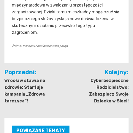
międzynarodowa w zwalczaniu przestępczości
zorganizowanej. Dzięki temu mieszkańcy mogą czuć się
bezpieczniej, a służby zyskują nowe doświadczenia w
skutecznym działaniu przeciwko tego typu
zagrożeniom.
Źródło: facebook.com/dolnoslaska.policja
Nawigacja
Poprzedni:
Kolejny:
wpisu
Wrocław stawia na
Cyberbezpieczne
zdrowie: Startuje
Rodzicielstwo:
kampania „Zdrowa
Zabezpiecz Swoje
tarczyca”!
Dziecko w Sieci!
POWIĄZANE TEMATY