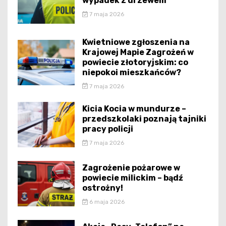
wypadek z drzewem
7 maja 2026
Kwietniowe zgłoszenia na
Krajowej Mapie Zagrożeń w
powiecie złotoryjskim: co
niepokoi mieszkańców?
7 maja 2026
Kicia Kocia w mundurze –
przedszkolaki poznają tajniki
pracy policji
7 maja 2026
Zagrożenie pożarowe w
powiecie milickim – bądź
ostrożny!
6 maja 2026