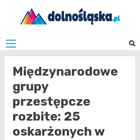
Skip
to
content
Twoje źrodło informacji z Dolnego Śląska
Dolno
Międzynarodowe
grupy
przestępcze
rozbite: 25
oskarżonych w