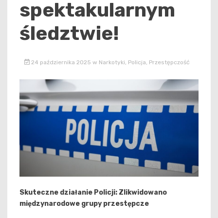
spektakularnym
śledztwie!
24 października 2025
w
Narkotyki
,
Policja
,
Przestępczość
Skuteczne działanie Policji: Zlikwidowano
międzynarodowe grupy przestępcze