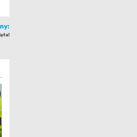
jny:
ęta!