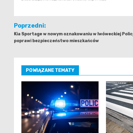
Nawigacja
Poprzedni:
wpisu
Kia Sportage w nowym oznakowaniu w lwóweckiej Policj
poprawi bezpieczeństwo mieszkańców
POWIĄZANE TEMATY