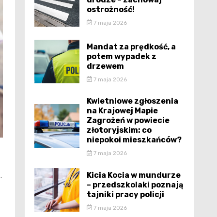
ostrożność!
7 maja 2026
Mandat za prędkość, a
potem wypadek z
drzewem
7 maja 2026
Kwietniowe zgłoszenia
na Krajowej Mapie
Zagrożeń w powiecie
złotoryjskim: co
niepokoi mieszkańców?
7 maja 2026
Kicia Kocia w mundurze
.
– przedszkolaki poznają
tajniki pracy policji
7 maja 2026