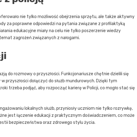
oferowało nie tylko możliwość obejrzenia sprzętu, ale także aktywny
ody za poprawne odpowiedzi na pytania związane z profilaktyką
ałania edukacyjne miały na celu nie tylko poszerzenie wiedzy
a temat zagrożeń związanych z nałogami.
ji
ją do rozmowy o przyszłości. Funkcjonariusze chętnie dzielili się
y w przyszłości dołączyć do służb mundurowych. Dzięki tym
roki trzeba podjąć, aby rozpocząć karierę w Policji, co mogło stać się
gażowaniu lokalnych służb, przyniosły uczniom nie tylko rozrywkę,
ważne jest łączenie edukacji z praktycznym doświadczeniem, co może
estii bezpieczeństwa oraz zdrowego stylu życia.