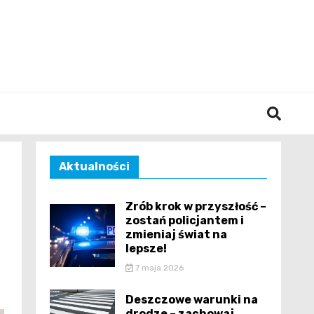
śląska
Aktualności
Zrób krok w przyszłość –
zostań policjantem i
zmieniaj świat na
lepsze!
7 maja 2026
Deszczowe warunki na
drodze – zachowaj