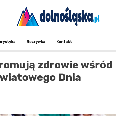
Twoje źrodło informacji z Dolnego Śląska
Dolno
urystyka
Rozrywka
Kontakt
 promują zdrowie wśród
Światowego Dnia