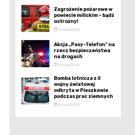
Zagrożenie pożarowe w
powiecie milickim – bądź
ostrożny!
6 maja 2026
Akcja „Pasy–Telefon” na
rzecz bezpieczeństwa
na drogach
6 maja 2026
Bomba lotnicza z II
wojny światowej
odkryta w Pieszkowie
podczas prac ziemnych
6 maja 2026