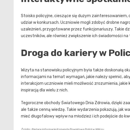
Stoisko policyjne, cieszące się dużym zainteresowaniem, 
udział w konkursach. Uczniowie mogli zdobyć drobne nagr
uzależnień, przygotowane przez funkcjonariuszy. Takie dzi
uczestników, ale również zwiększenie ich świadomości n
Droga do kariery w Polic
Wizyta na stanowisku policyjnym była także doskonałą okaz
informacjami na temat wymagań, jakie należy spełnić, ab
interakcjom uczniowie mieli możliwość zrozumienia, jakie k
inspiracją dla wielu z nich.
Tegoroczne obchody Światowego Dnia Zdrowia, dzięki zaan
ale także cenną wiedzę. Takie wydarzenia pokazują, jak 
mieć długofalowy wpływ na młodzież i ich podejście do kw
Źródło: Bieżące informacje Komenda Powiatowa Policji w Miliczu