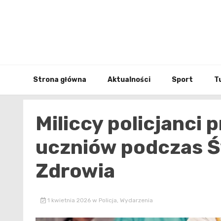
Skip
to
content
Strona główna
Aktualności
Sport
T
Miliccy policjanci
uczniów podczas 
Zdrowia
1 kwietnia 2026
w
Policja
,
Wydarzenia