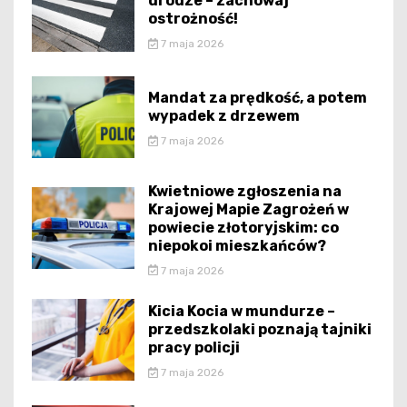
drodze – zachowaj
ostrożność!
7 maja 2026
Mandat za prędkość, a potem
wypadek z drzewem
7 maja 2026
Kwietniowe zgłoszenia na
Krajowej Mapie Zagrożeń w
powiecie złotoryjskim: co
niepokoi mieszkańców?
7 maja 2026
Kicia Kocia w mundurze –
przedszkolaki poznają tajniki
pracy policji
7 maja 2026