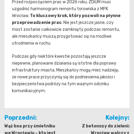
Przed rozpoczęciem prac w 2026 roku, ZDiUM musi
uzgodnić harmonogram remontu torowiska z MPK
Wrocław.
To kluczowy krok, który pozwoli na płynne
przeprowadzenie prac
. Nie jest jeszcze jasne, czy
most zostanie całkowicie zamknięty podczas remontu,
ale mieszkańcy muszą przygotować się na możliwe
utrudnienia w ruchu.
Podczas gdy niektóre kwestie pozostają jeszcze
niepewne, planowane działania są istotne dla poprawy
infrastruktury miasta. Mieszkańcy mogą mieć nadzieję,
że nowe prace przyczynią się do podniesienia jakości i
bezpieczeństwa podróży na tym ważnym odcinku
komunikacyjnym.
Nawigacja
Poprzedni:
Kolejny:
wpisu
Wąż boa przy śmietniku
Z betonozy do zieleni:
we Wrocławiu – kto jest
Wrocław walczy z