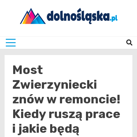
Skip
to
content
Twoje źrodło informacji z Dolnego Śląska
Dolno
Most
Zwierzyniecki
znów w remoncie!
Kiedy ruszą prace
i jakie będą