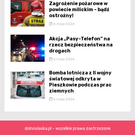
Zagrożenie pożarowe w
powiecie milickim – bądź
ostrożny!
6 maja 2026
Akcja „Pasy–Telefon” na
rzecz bezpieczeństwa na
drogach
6 maja 2026
Bomba lotnicza z II wojny
światowej odkryta w
Pieszkowie podczas prac
ziemnych
6 maja 2026
dolnoslaska.pl - wszelkie prawa zastrzeżone