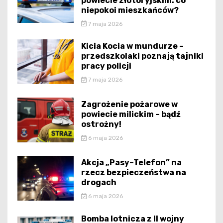
powiecie złotoryjskim: co
niepokoi mieszkańców?
7 maja 2026
Kicia Kocia w mundurze –
przedszkolaki poznają tajniki
pracy policji
7 maja 2026
Zagrożenie pożarowe w
powiecie milickim – bądź
ostrożny!
6 maja 2026
Akcja „Pasy–Telefon” na
rzecz bezpieczeństwa na
drogach
6 maja 2026
Bomba lotnicza z II wojny