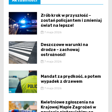
Aktualności
Zrób krok w przyszłość –
zostań policjantem i zmieniaj
świat na lepsze!
7 maja 2026
Deszczowe warunki na
drodze – zachowaj
ostrożność!
7 maja 2026
Mandat za prędkość, a potem
wypadek z drzewem
7 maja 2026
Kwietniowe zgłoszenia na
Krajowej Mapie Zagrożeń w