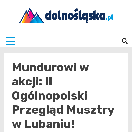
Skip
to
content
Twoje źrodło informacji z Dolnego Śląska
Dolno
Mundurowi w
akcji: II
Ogólnopolski
Przegląd Musztry
w Lubaniu!