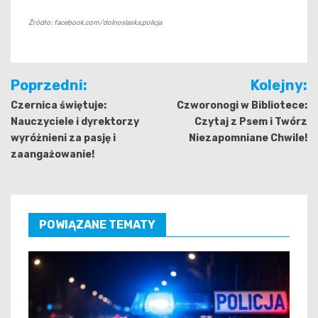
Źródło: facebook.com/dolnoslaska.policja
Nawigacja
Poprzedni:
Kolejny:
wpisu
Czernica świętuje:
Czworonogi w Bibliotece:
Nauczyciele i dyrektorzy
Czytaj z Psem i Twórz
wyróżnieni za pasję i
Niezapomniane Chwile!
zaangażowanie!
POWIĄZANE TEMATY