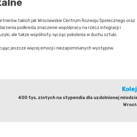
kalne
artnerów takich jak Wrocławskie Centrum Rozwoju Społecznego oraz
arzenia podkreśla znaczenie współpracy na rzecz integracji i
uzyki, ale także wspólnoty, łącząc pokolenia w duchu sztuki.
iecując jeszcze więcej emocji i niezapomnianych występów.
Kole
400 tys. złotych na stypendia dla uzdolnionej młodzi
Wrocł