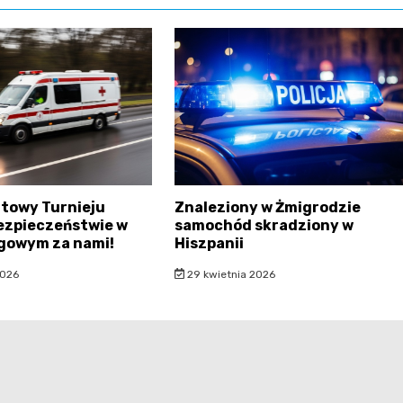
atowy Turnieju
Znaleziony w Żmigrodzie
ezpieczeństwie w
samochód skradziony w
gowym za nami!
Hiszpanii
2026
29 kwietnia 2026
dolnoslaska.pl - wszelkie prawa zastrzeżone