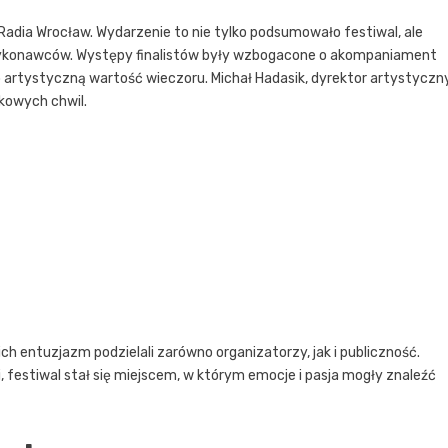
 Radia Wrocław. Wydarzenie to nie tylko podsumowało festiwal, ale
 wykonawców. Występy finalistów były wzbogacone o akompaniament
rtystyczną wartość wieczoru. Michał Hadasik, dyrektor artystyczn
tkowych chwil.
ich entuzjazm podzielali zarówno organizatorzy, jak i publiczność.
, festiwal stał się miejscem, w którym emocje i pasja mogły znaleźć