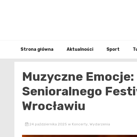
Skip
to
content
Strona główna
Aktualności
Sport
T
Muzyczne Emocje: 
Senioralnego Festi
Wrocławiu
24 października 2025
w
Koncerty
,
Wydarzenia