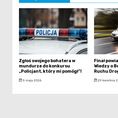
Zgłoś swojego bohatera w
Finał powi
mundurze do konkursu
Wiedzy o B
„Policjant, który mi pomógł”!
Ruchu Dro
5 maja 2026
29 kwietnia 