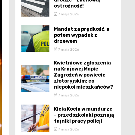
ostrożność!
7 maja 2026
Mandat za prędkość, a
potem wypadek z
drzewem
7 maja 2026
Kwietniowe zgłoszenia
na Krajowej Mapie
Zagrożeń w powiecie
złotoryjskim: co
niepokoi mieszkańców?
7 maja 2026
Kicia Kocia w mundurze
– przedszkolaki poznają
tajniki pracy policji
7 maja 2026