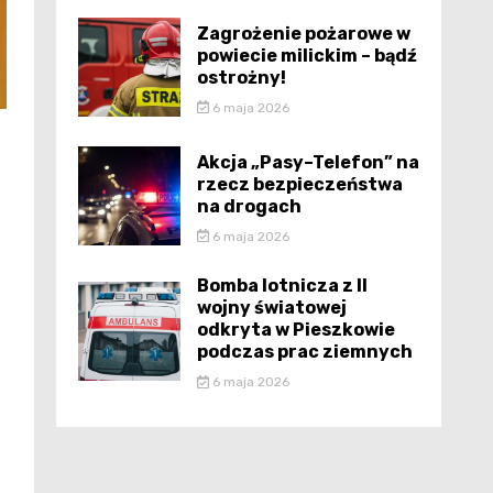
Zagrożenie pożarowe w
powiecie milickim – bądź
ostrożny!
6 maja 2026
Akcja „Pasy–Telefon” na
rzecz bezpieczeństwa
na drogach
6 maja 2026
Bomba lotnicza z II
wojny światowej
odkryta w Pieszkowie
podczas prac ziemnych
6 maja 2026