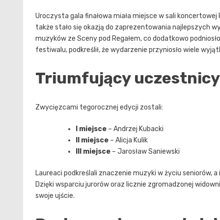
Uroczysta gala finałowa miała miejsce w sali koncertowej
także stało się okazją do zaprezentowania najlepszych
muzyków ze Sceny pod Regałem, co dodatkowo podniosło a
festiwalu, podkreślił, że wydarzenie przyniosło wiele wyją
Triumfujący uczestnicy
Zwycięzcami tegorocznej edycji zostali:
I miejsce
– Andrzej Kubacki
II miejsce
– Alicja Kulik
III miejsce
– Jarosław Saniewski
Laureaci podkreślali znaczenie muzyki w życiu seniorów, a 
Dzięki wsparciu jurorów oraz licznie zgromadzonej widowni
swoje ujście.