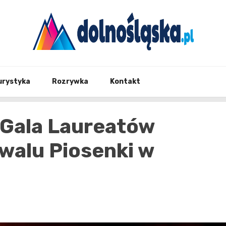
Twoje źrodło informacji z Dolnego Śląska
Dolno
urystyka
Rozrywka
Kontakt
Gala Laureatów
walu Piosenki w