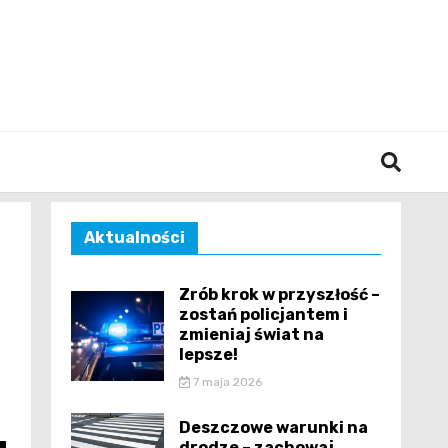
śląska
Aktualności
Zrób krok w przyszłość –
zostań policjantem i
zmieniaj świat na
lepsze!
7 maja 2026
Deszczowe warunki na
drodze – zachowaj