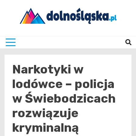
Skip
to
content
Twoje źrodło informacji z Dolnego Śląska
Dolno
Narkotyki w
lodówce – policja
w Świebodzicach
rozwiązuje
kryminalną