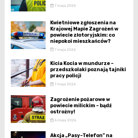
7 maja 2026
Kwietniowe zgłoszenia na
Krajowej Mapie Zagrożeń w
powiecie złotoryjskim: co
niepokoi mieszkańców?
7 maja 2026
Kicia Kocia w mundurze –
przedszkolaki poznają tajniki
pracy policji
7 maja 2026
Zagrożenie pożarowe w
powiecie milickim – bądź
ostrożny!
6 maja 2026
Akcja „Pasy–Telefon” na