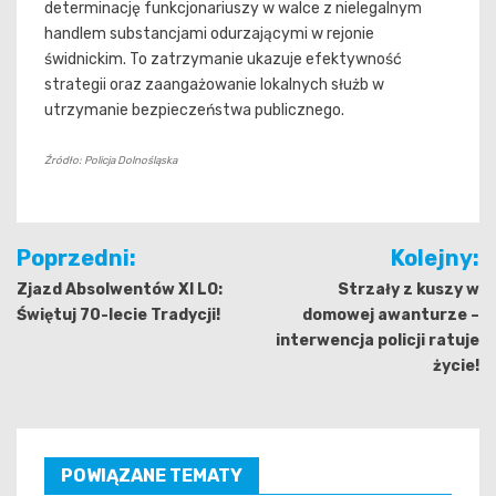
determinację funkcjonariuszy w walce z nielegalnym
handlem substancjami odurzającymi w rejonie
świdnickim. To zatrzymanie ukazuje efektywność
strategii oraz zaangażowanie lokalnych służb w
utrzymanie bezpieczeństwa publicznego.
Źródło: Policja Dolnośląska
Nawigacja
Poprzedni:
Kolejny:
wpisu
Zjazd Absolwentów XI LO:
Strzały z kuszy w
Świętuj 70-lecie Tradycji!
domowej awanturze –
interwencja policji ratuje
życie!
POWIĄZANE TEMATY