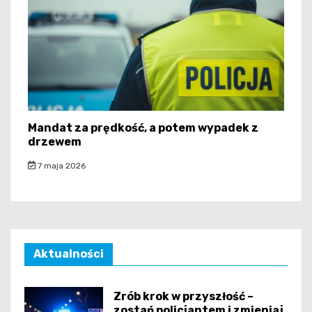
Mandat za prędkość, a potem wypadek z
drzewem
7 maja 2026
Aktualności
Zrób krok w przyszłość –
zostań policjantem i zmieniaj