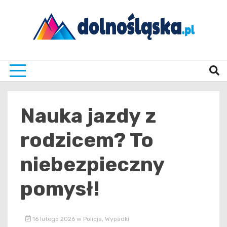
Skip
to
content
Twoje źrodło informacji z Dolnego Śląska
Dolno
Nauka jazdy z
rodzicem? To
niebezpieczny
pomysł!
16 lutego 2026
w
Policja
,
Wypadki