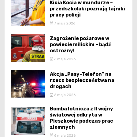
Kicia Kocia w mundurze –
przedszkolaki poznają tajniki
pracy policji
7 maja 2026
Zagrożenie pożarowe w
powiecie milickim – bądź
ostrożny!
6 maja 2026
Akcja „Pasy–Telefon” na
rzecz bezpieczeństwa na
drogach
6 maja 2026
Bomba lotnicza z II wojny
światowej odkryta w
Pieszkowie podczas prac
ziemnych
6 maja 2026