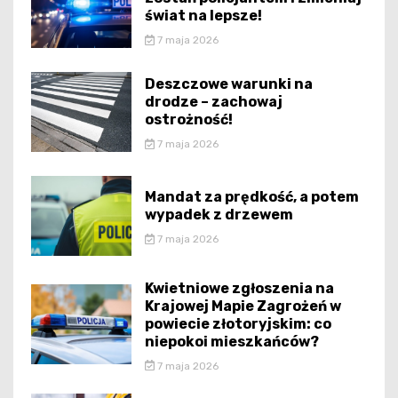
świat na lepsze!
7 maja 2026
Deszczowe warunki na
drodze – zachowaj
ostrożność!
7 maja 2026
Mandat za prędkość, a potem
wypadek z drzewem
7 maja 2026
Kwietniowe zgłoszenia na
Krajowej Mapie Zagrożeń w
powiecie złotoryjskim: co
niepokoi mieszkańców?
7 maja 2026