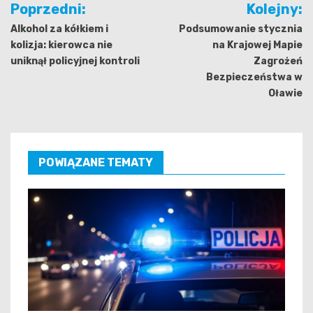
Poprzedni:
Kolejny:
wpisu
Alkohol za kółkiem i
Podsumowanie stycznia
kolizja: kierowca nie
na Krajowej Mapie
uniknął policyjnej kontroli
Zagrożeń
Bezpieczeństwa w
Oławie
POWIĄZANE TEMATY