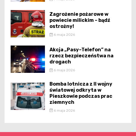
Zagrożenie pożarowe w
powiecie milickim – bądź
ostrożny!
6 maja 2026
Akcja „Pasy–Telefon” na
rzecz bezpieczeństwa na
drogach
6 maja 2026
Bomba lotnicza z II wojny
światowej odkryta w
Pieszkowie podczas prac
ziemnych
6 maja 2026