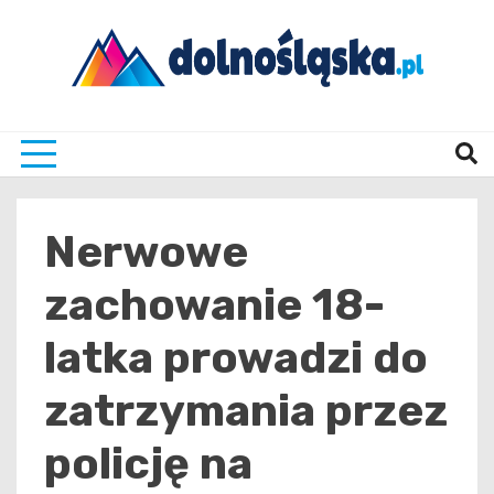
Skip
to
content
Twoje źrodło informacji z Dolnego Śląska
Dolno
Nerwowe
zachowanie 18-
latka prowadzi do
zatrzymania przez
policję na