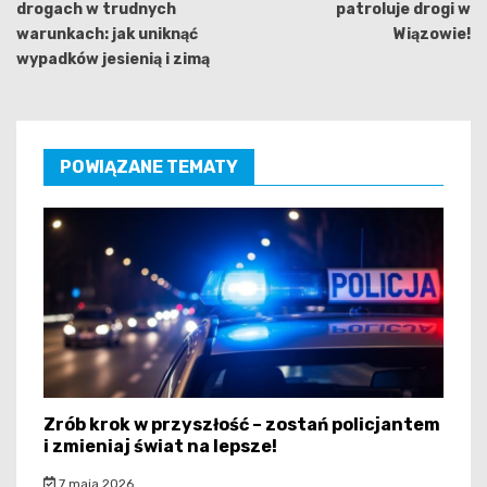
drogach w trudnych
patroluje drogi w
warunkach: jak uniknąć
Wiązowie!
wypadków jesienią i zimą
POWIĄZANE TEMATY
Zrób krok w przyszłość – zostań policjantem
i zmieniaj świat na lepsze!
7 maja 2026