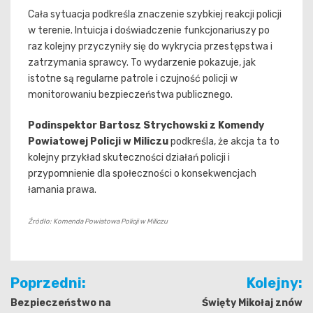
Cała sytuacja podkreśla znaczenie szybkiej reakcji policji
w terenie. Intuicja i doświadczenie funkcjonariuszy po
raz kolejny przyczyniły się do wykrycia przestępstwa i
zatrzymania sprawcy. To wydarzenie pokazuje, jak
istotne są regularne patrole i czujność policji w
monitorowaniu bezpieczeństwa publicznego.
Podinspektor Bartosz Strychowski z Komendy
Powiatowej Policji w Miliczu
podkreśla, że akcja ta to
kolejny przykład skuteczności działań policji i
przypomnienie dla społeczności o konsekwencjach
łamania prawa.
Źródło: Komenda Powiatowa Policji w Miliczu
Nawigacja
Poprzedni:
Kolejny:
wpisu
Bezpieczeństwo na
Święty Mikołaj znów