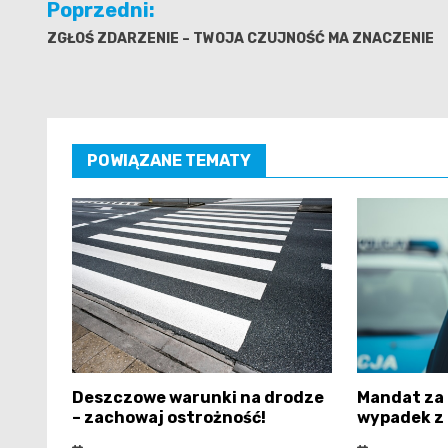
Poprzedni:
wpisu
ZGŁOŚ ZDARZENIE – TWOJA CZUJNOŚĆ MA ZNACZENIE
POWIĄZANE TEMATY
Deszczowe warunki na drodze
Mandat za 
– zachowaj ostrożność!
wypadek z