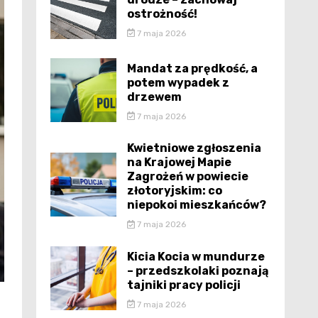
ostrożność!
7 maja 2026
Mandat za prędkość, a
potem wypadek z
drzewem
7 maja 2026
Kwietniowe zgłoszenia
na Krajowej Mapie
Zagrożeń w powiecie
złotoryjskim: co
niepokoi mieszkańców?
7 maja 2026
Kicia Kocia w mundurze
– przedszkolaki poznają
tajniki pracy policji
7 maja 2026