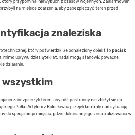
ot, który przypominał niewybuch z czasów wojennych. Zaalarmowani
 przybyli na miejsce zdarzenia, aby zabezpieczyć teren przed
entyfikacja znaleziska
otechnicznej, który potwierdził, że odnaleziony obiekt to
pocisk
cia, mimo upływu dziesiątek lat, nadal mogą stanowić poważne
ie działanie.
 wszystkim
cjanci zabezpieczyli teren, aby nikt postronny nie zbliżył się do
skiego Pułku Artylerii z Bolesławca przejęli kontrolę nad sytuacją.
y do specjalnego miejsca, gdzie dokonano jego zneutralizowania w