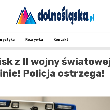
Twoje źrodło informacji z Dolnego Śląska
Dolno
urystyka
Rozrywka
Kontakt
sk z II wojny światowe
nie! Policja ostrzega!