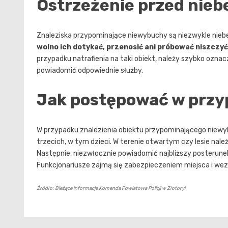
Ostrzeżenie przed nie
Znaleziska przypominające niewybuchy są niezwykle nieb
wolno ich dotykać, przenosić ani próbować niszczyć
przypadku natrafienia na taki obiekt, należy szybko oznaczy
powiadomić odpowiednie służby.
Jak postępować w przy
W przypadku znalezienia obiektu przypominającego niewy
trzecich, w tym dzieci. W terenie otwartym czy lesie nal
Następnie, niezwłocznie powiadomić najbliższy posterunek
Funkcjonariusze zajmą się zabezpieczeniem miejsca i wez
Źródło: Bieżące informacje Komenda Powiatowa Policji w Złotoryi
Nawigacja