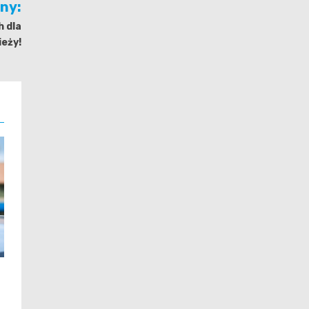
jny:
h dla
eży!