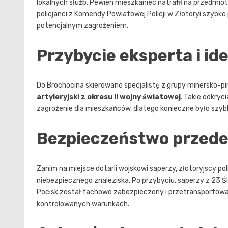
lokalnych służb. Pewien mieszkaniec natrafił na przedmi
policjanci z Komendy Powiatowej Policji w Złotoryi szybko
potencjalnym zagrożeniem.
Przybycie eksperta i id
Do Brochocina skierowano specjalistę z grupy minersko-pir
artyleryjski z okresu II wojny światowej
. Takie odkry
zagrożenie dla mieszkańców, dlatego konieczne było szybk
Bezpieczeństwo przede
Zanim na miejsce dotarli wojskowi saperzy, złotoryjscy poli
niebezpiecznego znaleziska. Po przybyciu, saperzy z 23 Ślą
Pocisk został fachowo zabezpieczony i przetransportowan
kontrolowanych warunkach.