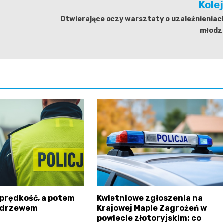
Kole
Otwierające oczy warsztaty o uzależnieniac
młodzi
prędkość, a potem
Kwietniowe zgłoszenia na
 drzewem
Krajowej Mapie Zagrożeń w
powiecie złotoryjskim: co