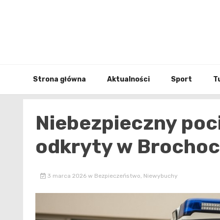
Skip
to
content
Strona główna
Aktualności
Sport
T
Niebezpieczny poci
odkryty w Brochoci
3 marca 2026
w
Bezpieczeństwo
,
Niewybuchy