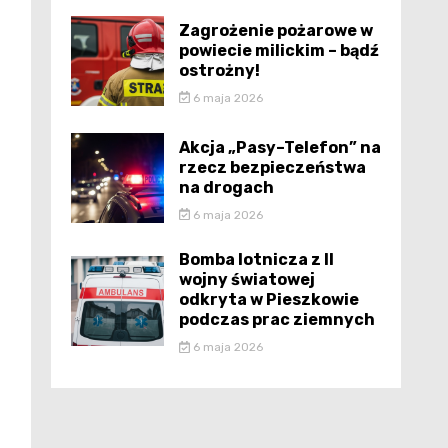
Zagrożenie pożarowe w
powiecie milickim – bądź
ostrożny!
6 maja 2026
Akcja „Pasy–Telefon” na
rzecz bezpieczeństwa
na drogach
6 maja 2026
Bomba lotnicza z II
wojny światowej
odkryta w Pieszkowie
podczas prac ziemnych
6 maja 2026