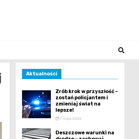
śląska
j
Aktualności
Zrób krok w przyszłość –
zostań policjantem i
zmieniaj świat na
lepsze!
7 maja 2026
Deszczowe warunki na
drodze – zachowaj