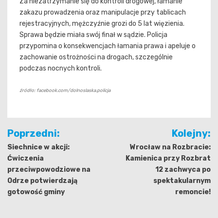
Za niezatrzymanie się do kontroli drogowej, łamanie
zakazu prowadzenia oraz manipulacje przy tablicach
rejestracyjnych, mężczyźnie grozi do 5 lat więzienia.
Sprawa będzie miała swój finał w sądzie. Policja
przypomina o konsekwencjach łamania prawa i apeluje o
zachowanie ostrożności na drogach, szczególnie
podczas nocnych kontroli.
źródło: facebook.com/dolnoslaska.policja
Nawigacja
Poprzedni:
Kolejny:
wpisu
Siechnice w akcji:
Wrocław na Rozbracie:
Ćwiczenia
Kamienica przy Rozbrat
przeciwpowodziowe na
12 zachwyca po
Odrze potwierdzają
spektakularnym
gotowość gminy
remoncie!