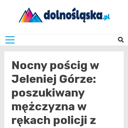
Skip
to
content
Twoje źrodło informacji z Dolnego Śląska
Dolno
Nocny pościg w
Jeleniej Górze:
poszukiwany
mężczyzna w
rękach policji z