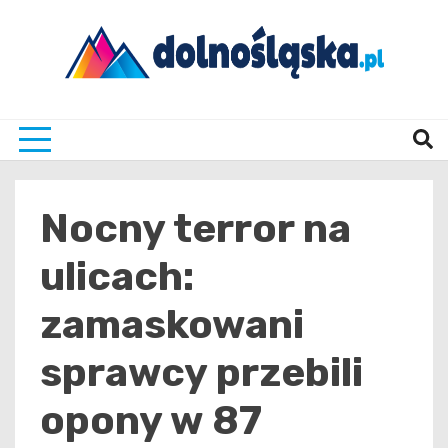
Skip
to
content
Twoje źrodło informacji z Dolnego Śląska
Dolno
Nocny terror na
ulicach:
zamaskowani
sprawcy przebili
opony w 87