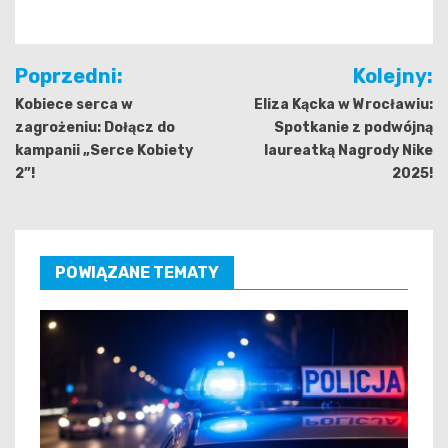
Nawigacja
Poprzedni:
Kolejny:
wpisu
Kobiece serca w
Eliza Kącka w Wrocławiu:
zagrożeniu: Dołącz do
Spotkanie z podwójną
kampanii „Serce Kobiety
laureatką Nagrody Nike
2”!
2025!
POWIĄZANE TEMATY