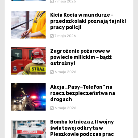
7 maja 2026
Kicia Kocia w mundurze –
przedszkolaki poznają tajniki
pracy policji
7 maja 2026
Zagrożenie pożarowe w
powiecie milickim – bądź
ostrożny!
6 maja 2026
Akcja „Pasy–Telefon” na
rzecz bezpieczeństwa na
drogach
6 maja 2026
Bomba lotnicza z II wojny
światowej odkryta w
Pieszkowie podczas prac