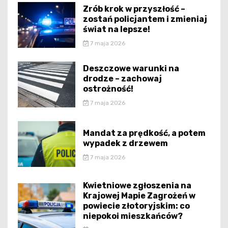
Zrób krok w przyszłość –
zostań policjantem i zmieniaj
świat na lepsze!
7 maja 2026
Deszczowe warunki na
drodze – zachowaj
ostrożność!
7 maja 2026
Mandat za prędkość, a potem
wypadek z drzewem
7 maja 2026
Kwietniowe zgłoszenia na
Krajowej Mapie Zagrożeń w
powiecie złotoryjskim: co
niepokoi mieszkańców?