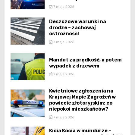
7 maja 2026
Deszczowe warunki na
drodze – zachowaj
ostrożność!
7 maja 2026
Mandat za prędkość, a potem
wypadek z drzewem
7 maja 2026
Kwietniowe zgłoszenia na
Krajowej Mapie Zagrożeń w
powiecie złotoryjskim: co
niepokoi mieszkańców?
7 maja 2026
Kicia Kocia w mundurze –