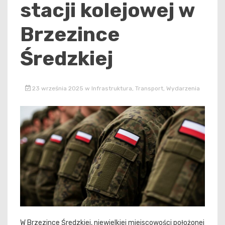
stacji kolejowej w
Brzezince
Średzkiej
23 września 2025
w
Infrastruktura
,
Transport
,
Wydarzenia
W Brzezince Średzkiej, niewielkiej miejscowości położonej