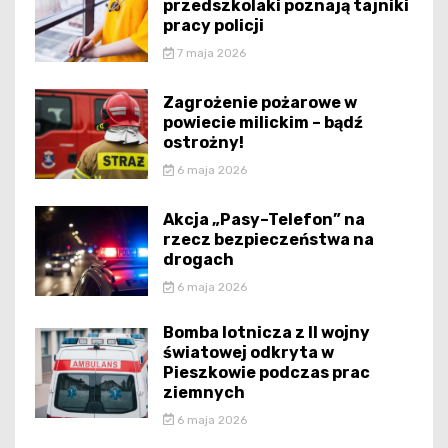
przedszkolaki poznają tajniki
pracy policji
7 maja 2026
Zagrożenie pożarowe w
powiecie milickim – bądź
ostrożny!
6 maja 2026
Akcja „Pasy–Telefon” na
rzecz bezpieczeństwa na
drogach
6 maja 2026
Bomba lotnicza z II wojny
światowej odkryta w
Pieszkowie podczas prac
ziemnych
6 maja 2026