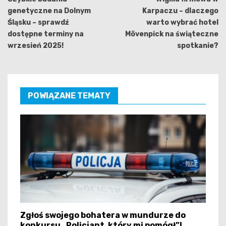
genetyczne na Dolnym
Karpaczu – dlaczego
Śląsku – sprawdź
warto wybrać hotel
dostępne terminy na
Mövenpick na świąteczne
wrzesień 2025!
spotkanie?
POWIĄZANE TEMATY
Zgłoś swojego bohatera w mundurze do
konkursu „Policjant, który mi pomógł”!