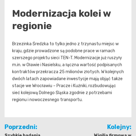
Modernizacja kolei w
regionie
Brzezinka Średzka to tylko jedno z trzynastu miejsc w
kraju, gdzie prowadzone są podobne prace w ramach
szerszego projektu sieci TEN-T. Modernizacje już ruszyły
m.in. w Oławie i Nasielsku, a łączna wartość podpisanych
kontraktów przekracza 25 milionów złotych. W kolejnych
dwóch latach zapowiadane inwestycje mają objąć także
stacje we Wrocławiu – Pracze i Kuźniki, rozbudowując
sieć kolejową Dolnego Śląska zgodnie z potrzebami
regionu i nowoczesnego transportu.
Nawigacja
Poprzedni:
Kolejny:
wpisu
Szybkie badania
Wigilia firmowa w