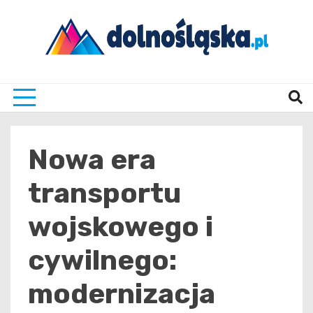
Skip
to
content
Twoje źrodło informacji z Dolnego Śląska
Dolno
Nowa era
transportu
wojskowego i
cywilnego:
modernizacja