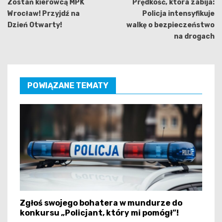
wpisu
Zostań kierowcą MPK
Prędkość, która zabija:
Wrocław! Przyjdź na
Policja intensyfikuje
Dzień Otwarty!
walkę o bezpieczeństwo
na drogach
POWIĄZANE TEMATY
Zgłoś swojego bohatera w mundurze do
konkursu „Policjant, który mi pomógł”!