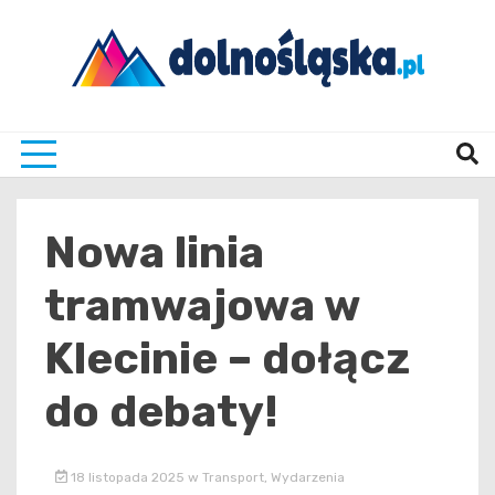
Skip
to
content
Twoje źrodło informacji z Dolnego Śląska
Dolno
Nowa linia
tramwajowa w
Klecinie – dołącz
do debaty!
18 listopada 2025
w
Transport
,
Wydarzenia