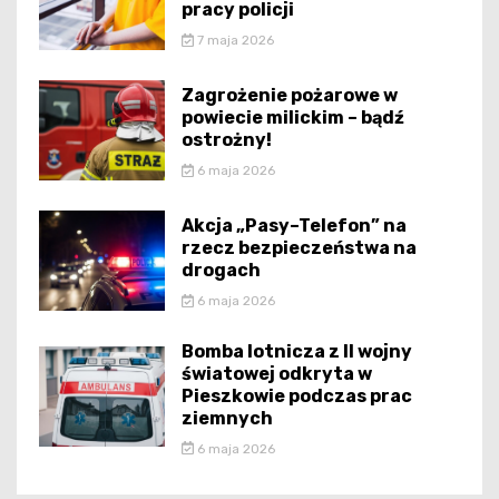
pracy policji
7 maja 2026
Zagrożenie pożarowe w
powiecie milickim – bądź
ostrożny!
6 maja 2026
Akcja „Pasy–Telefon” na
rzecz bezpieczeństwa na
drogach
6 maja 2026
Bomba lotnicza z II wojny
światowej odkryta w
Pieszkowie podczas prac
ziemnych
6 maja 2026